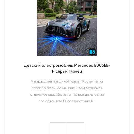
Детский электромобиль Mercedes E005EE-
P серый глянец
Мы довольны машиной !самая Крутая тачка
спасибо большое!мы ещё к вам вернемся
отдельное спасибо за то что всегда на связи
все обясняете ! Советую точно !!!..