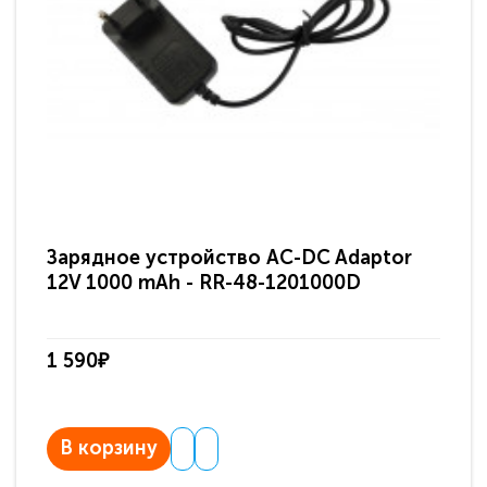
Зарядное устройство AC-DC Adaptor
Ра
12V 1000 mAh - RR-48-1201000D
ди
па
1 590₽
3 
В корзину
В