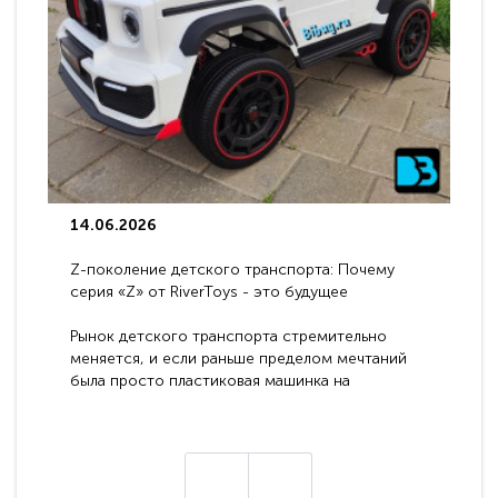
14.06.2026
Z-поколение детского транспорта: Почему
серия «Z» от RiverToys - это будущее
электромобилей
Рынок детского транспорта стремительно
меняется, и если раньше пределом мечтаний
была просто пластиковая машинка на
аккумуляторе, то сегодня бренд RiverToys
представляет абсолютно новое поколение
техники - серию с маркировкой «Z». Это
н
настоящие гадже..