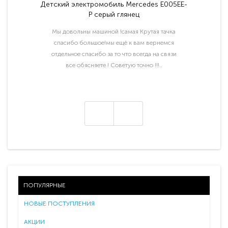
Детский электромобиль Mercedes E005EE-
P серый глянец
Мы довольны машиной !самая Крутая тачка
спасибо большое!мы ещё к вам вернемся
отдельное спасибо за то что всегда на связи
все обясняете ! Советую точно !!!..
ПОПУЛЯРНЫЕ
НОВЫЕ ПОСТУПЛЕНИЯ
АКЦИИ