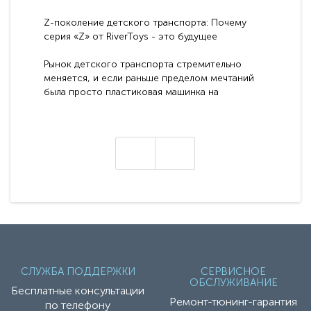
Z-поколение детского транспорта: Почему
серия «Z» от RiverToys - это будущее
электромобилей
Рынок детского транспорта стремительно
меняется, и если раньше пределом мечтаний
была просто пластиковая машинка на
аккумуляторе, то сегодня бренд RiverToys
представляет абсолютно новое поколение
техники - серию с маркировкой «Z». Это
н
настоящие гадже..
СЛУЖБА ПОДДЕРЖКИ
СЕРВИСНОЕ
ОБСЛУЖИВАНИЕ
Бесплатные консультации
Ремонт-тюнинг-гарантия
по телефону