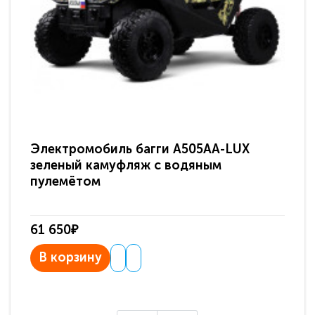
Электромобиль багги A505AA-LUX
По
зеленый камуфляж с водяным
зв
пулемётом
61 650₽
31
В корзину
В