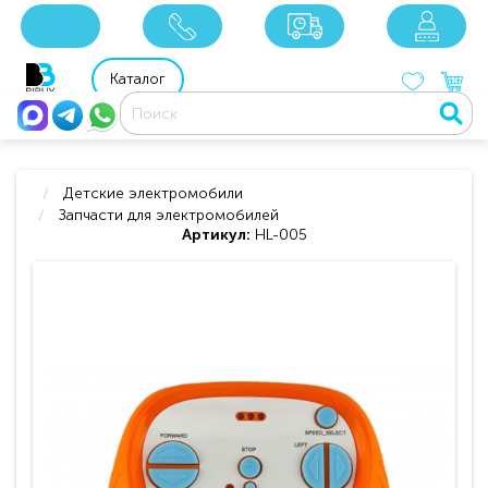
x
x
x
8 800 201 92 06
8 925 049 90 18
Каталог
Детские электромобили
Запчасти для электромобилей
Артикул:
HL-005