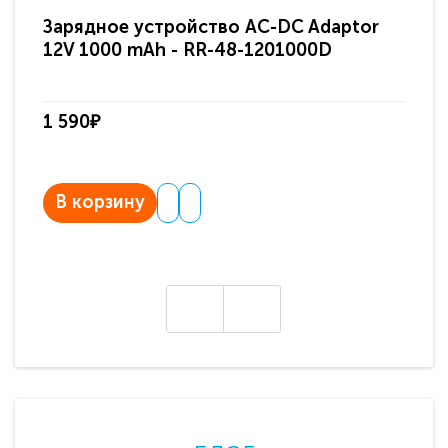
Зарядное устройство AC-DC Adaptor
Ра
12V 1000 mAh - RR-48-1201000D
ди
па
1 590₽
3 
В корзину
В