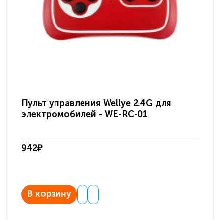
Пульт управления Wellye 2.4G для
Пу
электромобилей - WE-RC-01
эл
942₽
94
В корзину
В