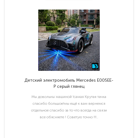
Детский электромобиль Mercedes E005EE-
P серый глянец
Мы довольны машиной !самая Крутая тачка
спасибо большое!мы ещё к вам вернемся
отдельное спасибо за то что всегда на связи
все обясняете ! Советую точно !!!..