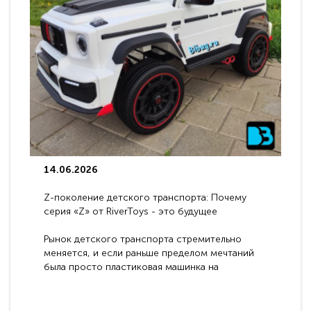
14.06.2026
Z-поколение детского транспорта: Почему
серия «Z» от RiverToys - это будущее
электромобилей
Рынок детского транспорта стремительно
меняется, и если раньше пределом мечтаний
была просто пластиковая машинка на
аккумуляторе, то сегодня бренд RiverToys
представляет абсолютно новое поколение
техники - серию с маркировкой «Z». Это
н