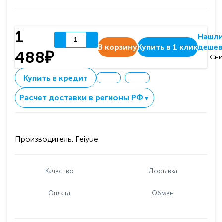
1
Нашл
В корзину
Купить в 1 клик
дешев
488₽
Сни
Купить в кредит
Расчет доставки в регионы РФ
▼
Производитель:
Feiyue
Качество
Доставка
Оплата
Обмен