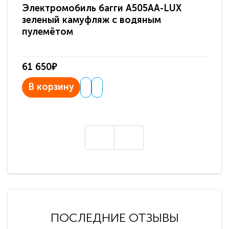
Электромобиль багги A505AA-LUX
По
зеленый камуфляж с водяным
зв
пулемётом
61 650₽
31
В корзину
В
ПОСЛЕДНИЕ ОТЗЫВЫ