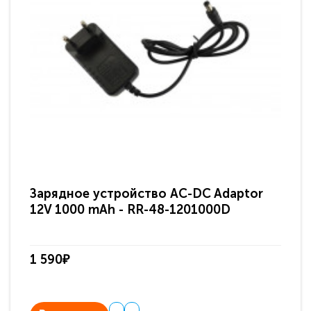
Зарядное устройство AC-DC Adaptor
Ра
12V 1000 mAh - RR-48-1201000D
ди
па
1 590₽
3 