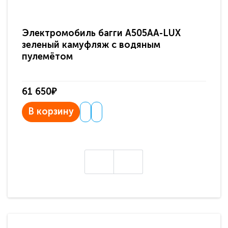
Электромобиль багги A505AA-LUX
По
зеленый камуфляж с водяным
зв
пулемётом
61 650₽
31
В корзину
В