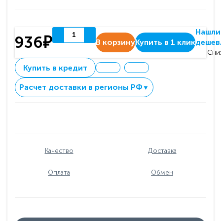
Нашли
936₽
В корзину
Купить в 1 клик
дешев
Сни
Купить в кредит
Расчет доставки в регионы РФ
▼
Качество
Доставка
Оплата
Обмен