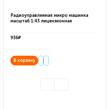
Радиоуправляемая микро машинка
Ра
масштаб 1:43 лицензионная
ма
936₽
93
В корзину
В