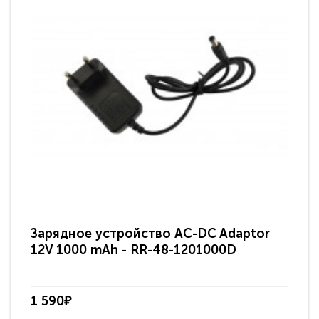
Зарядное устройство AC-DC Adaptor
Ра
12V 1000 mAh - RR-48-1201000D
ди
па
1 590₽
3 