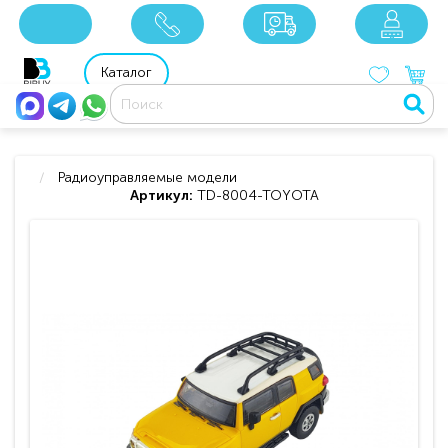
x
x
x
8 800 201 92 06
8 925 049 90 18
Каталог
Радиоуправляемые модели
Артикул:
TD-8004-TOYOTA