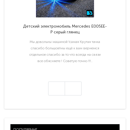
Детский электромобиль Mercedes E005EE-
P серый глянец
Мы довольны машиной !самая Крутая тачка
спасибо большое!мы ещё к вам вернемся
отдельное спасибо за то что всегда на связи
все обясняете ! Советую точно !!!..
ПОПУЛЯРНЫЕ