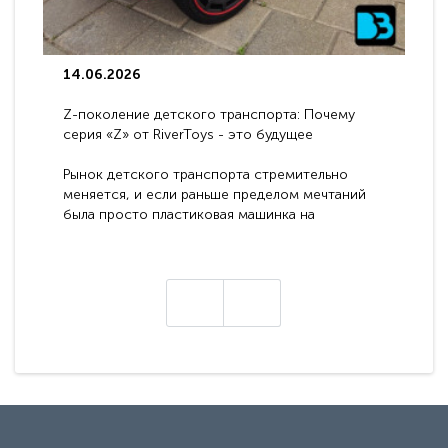
14.06.2026
Z-поколение детского транспорта: Почему
серия «Z» от RiverToys - это будущее
электромобилей
Рынок детского транспорта стремительно
меняется, и если раньше пределом мечтаний
была просто пластиковая машинка на
аккумуляторе, то сегодня бренд RiverToys
представляет абсолютно новое поколение
техники - серию с маркировкой «Z». Это
н
настоящие гадже..