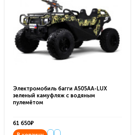
Электромобиль багги A505AA-LUX
По
зеленый камуфляж с водяным
зв
пулемётом
61 650₽
31