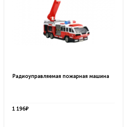
Радиоуправляемая пожарная машина
Ра
Do
1 196₽
4 