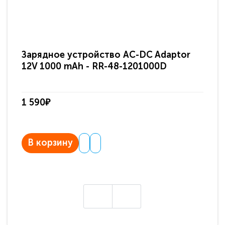
Зарядное устройство AC-DC Adaptor
Ра
12V 1000 mAh - RR-48-1201000D
ди
па
1 590₽
3 
В корзину
В