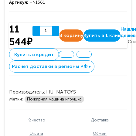
Артикул:
HN1561
11
Нашли
В корзину
Купить в 1 клик
дешев
544₽
Сни
Купить в кредит
Расчет доставки в регионы РФ
▼
Производитель:
HUI NA TOYS
Метки:
Пожарная машина игрушка
Качество
Доставка
Оплата
Обмен