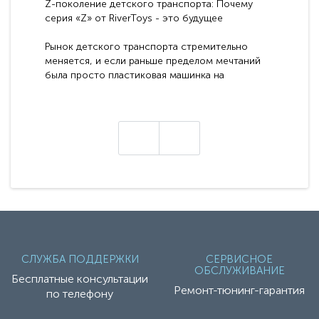
Z-поколение детского транспорта: Почему
серия «Z» от RiverToys - это будущее
электромобилей
Рынок детского транспорта стремительно
меняется, и если раньше пределом мечтаний
была просто пластиковая машинка на
аккумуляторе, то сегодня бренд RiverToys
представляет абсолютно новое поколение
техники - серию с маркировкой «Z». Это
н
настоящие гадже..
СЛУЖБА ПОДДЕРЖКИ
СЕРВИСНОЕ
ОБСЛУЖИВАНИЕ
Бесплатные консультации
Ремонт-тюнинг-гарантия
по телефону