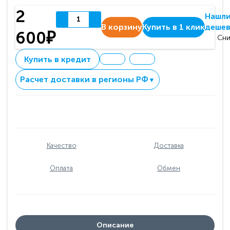
2
Нашл
В корзину
Купить в 1 клик
дешев
600₽
Сни
Купить в кредит
Расчет доставки в регионы РФ
▼
Качество
Доставка
Оплата
Обмен
Описание