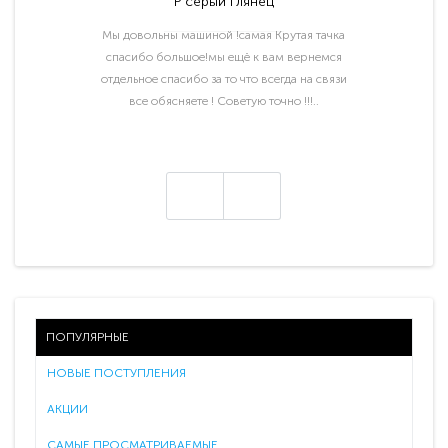
P серый глянец
Мы довольны машиной !самая Крутая тачка
спасибо большое!мы ещё к вам вернемся
отдельное спасибо за то что всегда на связи
все обясняете ! Советую точно !!!..
ПОПУЛЯРНЫЕ
НОВЫЕ ПОСТУПЛЕНИЯ
АКЦИИ
САМЫЕ ПРОСМАТРИВАЕМЫЕ