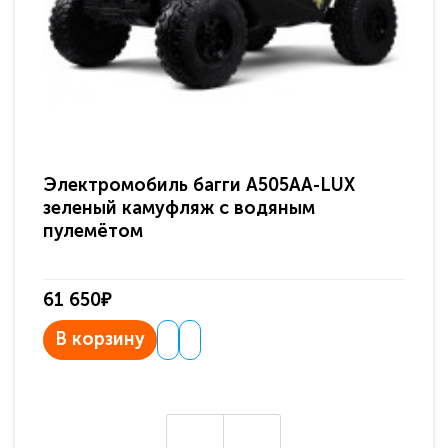
Электромобиль багги A505AA-LUX
По
зеленый камуфляж с водяным
зв
пулемётом
61 650₽
31
В корзину
В