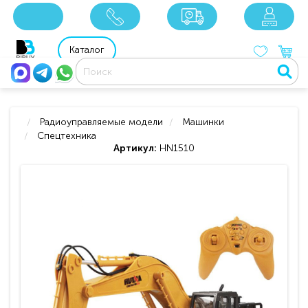
x
x
x
8 800 201 92 06
8 925 049 90 18
Каталог
Радиоуправляемые модели
Машинки
Спецтехника
Артикул:
HN1510