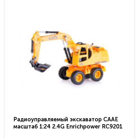
Радиоуправляемый экскаватор CAAE
Ра
масштаб 1:24 2.4G Enrichpower RC9201
ма