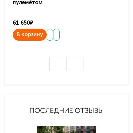
пулемётом
61 650₽
31
В корзину
В
ПОСЛЕДНИЕ ОТЗЫВЫ