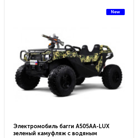
New
Электромобиль багги A505AA-LUX
По
зеленый камуфляж с водяным
зв