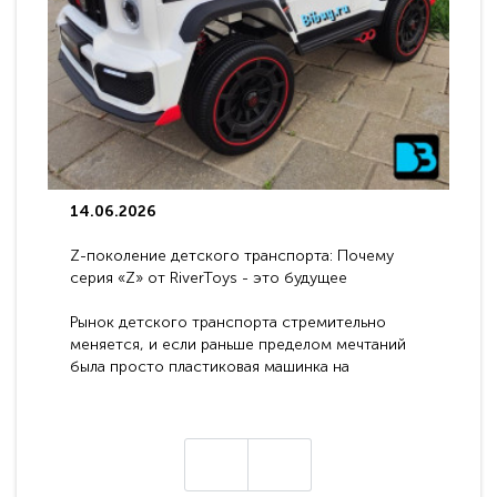
14.06.2026
Z-поколение детского транспорта: Почему
серия «Z» от RiverToys - это будущее
электромобилей
Рынок детского транспорта стремительно
меняется, и если раньше пределом мечтаний
была просто пластиковая машинка на
аккумуляторе, то сегодня бренд RiverToys
представляет абсолютно новое поколение
техники - серию с маркировкой «Z». Это
н
настоящие гадже..