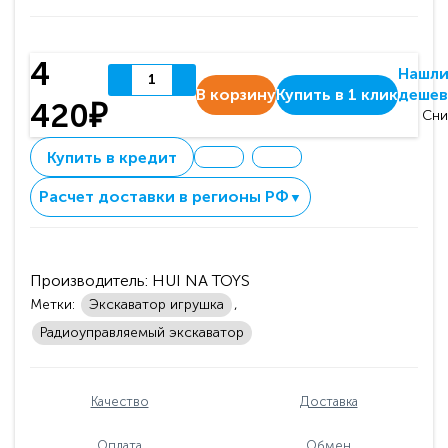
4
Нашл
В корзину
Купить в 1 клик
дешев
420₽
Сни
Купить в кредит
Расчет доставки в регионы РФ
▼
Производитель:
HUI NA TOYS
Метки:
Экскаватор игрушка
,
Радиоуправляемый экскаватор
Качество
Доставка
Оплата
Обмен