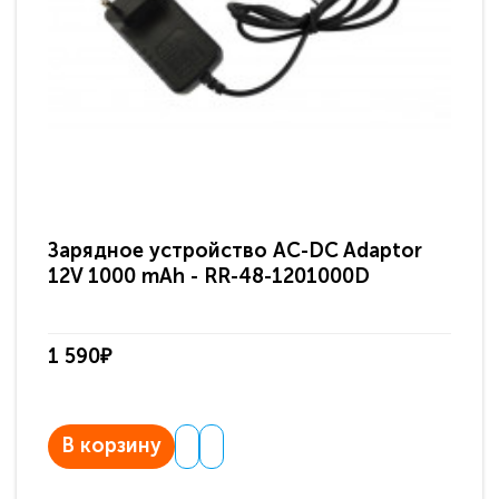
Зарядное устройство AC-DC Adaptor
Ра
12V 1000 mAh - RR-48-1201000D
ди
па
1 590₽
3 
В корзину
В