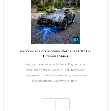
Детский электромобиль Mercedes E005EE-
P серый глянец
Мы довольны машиной !самая Крутая тачка
спасибо большое!мы ещё к вам вернемся
отдельное спасибо за то что всегда на связи
все обясняете ! Советую точно !!!..