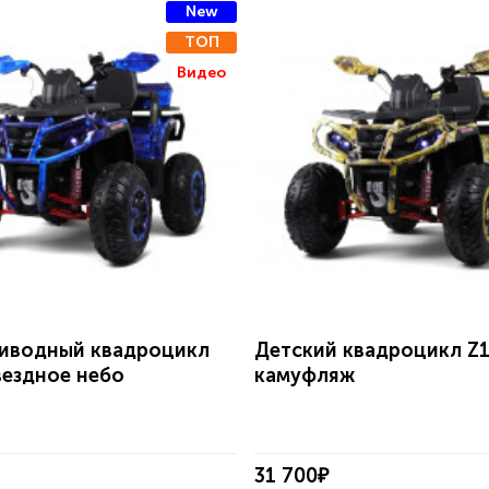
New
ТОП
Видео
иводный квадроцикл
Детский квадроцикл Z
вездное небо
камуфляж
31 700₽