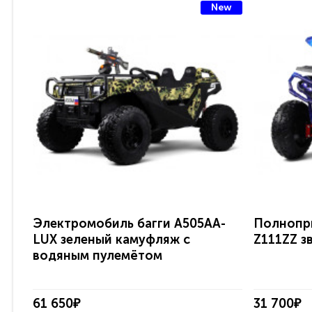
New
Электромобиль багги A505AA-
Полнопр
LUX зеленый камуфляж с
Z111ZZ з
водяным пулемётом
61 650₽
31 700₽