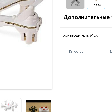
1 131₽
1 036₽
Дополнительные у
Производитель:
MJX
Качество
Д