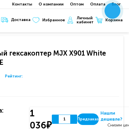
Контакты
О компании
Оптом
Оплата
Блог
x
x
x
Личный
Доставка
Корзина
Избранное
кабинет
й гексакоптер MJX X901 White
E
Рейтинг:
:
1
Нашли
дешевле?
Предзаказ
036₽
Снизим цен