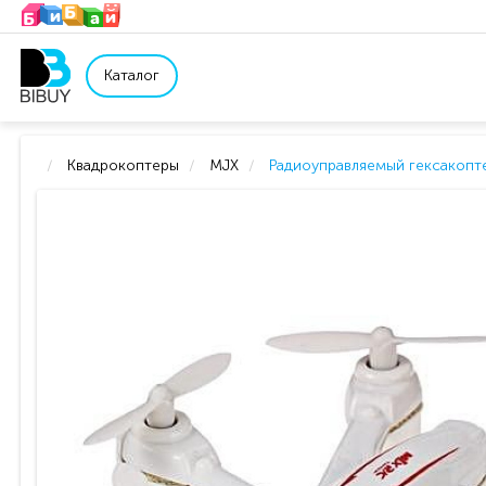
Каталог
Квадрокоптеры
MJX
Радиоуправляемый гексакопте