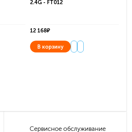
2.4G - FT012
по
12 168₽
1 4
В корзину
Сервисное обслуживание