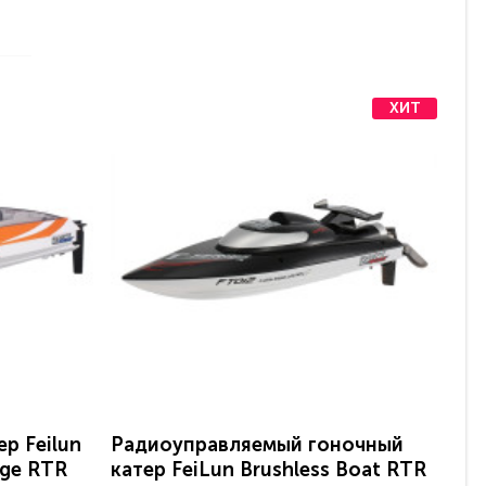
ХИТ
р Feilun
Радиоуправляемый гоночный
Ра
nge RTR
катер FeiLun Brushless Boat RTR
ч, 