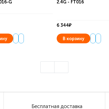
T016-G
2.4G - FT016
6 344₽
ину
В корзину
Бесплатная доставка