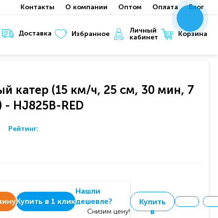
Контакты
О компании
Оптом
Оплата
Блог
x
x
x
Личный
Доставка
Корзина
Избранное
кабинет
 катер (15 км/ч, 25 см, 30 мин, 7
) - HJ825B-RED
Рейтинг:
Нашли
зину
Купить в 1 клик
дешевле?
Купить
в
Снизим цену!