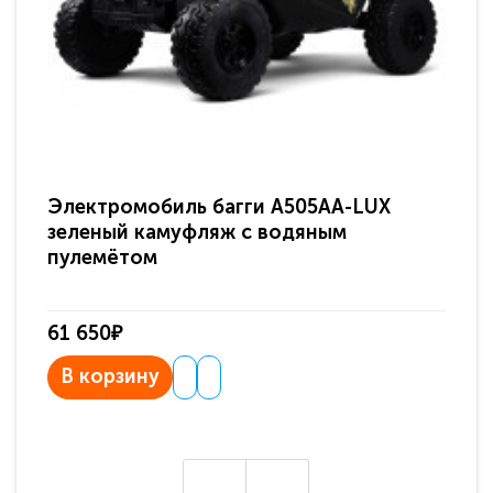
Электромобиль багги A505AA-LUX
По
зеленый камуфляж с водяным
зв
пулемётом
61 650₽
31
В корзину
В