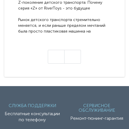
Z-поколение детского транспорта: Почему
серия «Z» от RiverToys - это будущее
электромобилей
Рынок детского транспорта стремительно
меняется, и если раньше пределом мечтаний
была просто пластиковая машинка на
аккумуляторе, то сегодня бренд RiverToys
представляет абсолютно новое поколение
техники - серию с маркировкой «Z». Это
н
настоящие гадже..
СЛУЖБА ПОДДЕРЖКИ
СЕРВИСНОЕ
ОБСЛУЖИВАНИЕ
Бесплатные консультации
Ремонт-тюнинг-гарантия
по телефону