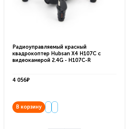
Радиоуправляемый красный
Ра
квадрокоптер Hubsan X4 H107C c
Hu
видеокамерой 2.4G - H107C-R
RT
4 056₽
59
В корзину
В