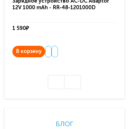
Зарядное устройство AC-DC Adaptor
Ра
12V 1000 mAh - RR-48-1201000D
ди
па
1 590₽
3 
В корзину
В
БЛОГ