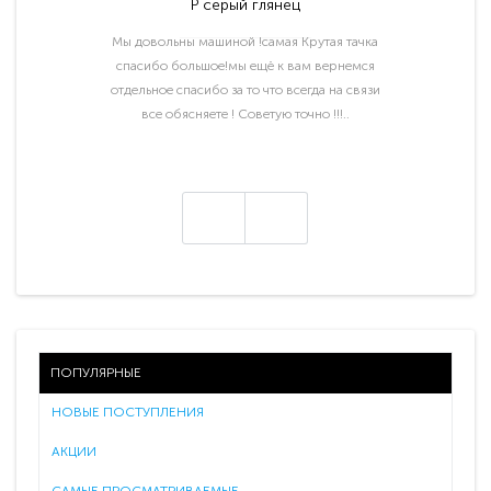
P серый глянец
Мы довольны машиной !самая Крутая тачка
спасибо большое!мы ещё к вам вернемся
отдельное спасибо за то что всегда на связи
все обясняете ! Советую точно !!!..
ПОПУЛЯРНЫЕ
НОВЫЕ ПОСТУПЛЕНИЯ
АКЦИИ