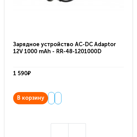
Зарядное устройство AC-DC Adaptor
Ра
12V 1000 mAh - RR-48-1201000D
ди
па
1 590₽
3 
В корзину
В