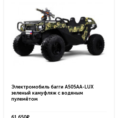
Электромобиль багги A505AA-LUX
По
зеленый камуфляж с водяным
зв
пулемётом
61 650₽
31