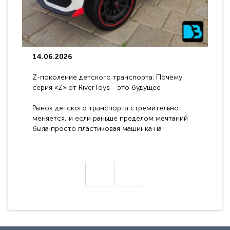
14.06.2026
Z-поколение детского транспорта: Почему
серия «Z» от RiverToys - это будущее
электромобилей
Рынок детского транспорта стремительно
меняется, и если раньше пределом мечтаний
была просто пластиковая машинка на
аккумуляторе, то сегодня бренд RiverToys
представляет абсолютно новое поколение
техники - серию с маркировкой «Z». Это
н
настоящие гадже..