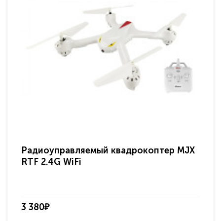
Радиоуправляемый квадрокоптер MJX
Ра
RTF 2.4G WiFi
кв
X9
3 380₽
2 