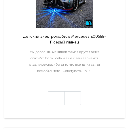
Детский электромобиль Mercedes E005EE-
P серый глянец
Мы довольны машиной !самая Крутая тачка
спасибо большое!мы ещё к вам вернемся
отдельное спасибо за то что всегда на связи
все обясняете ! Советую точно !!!..