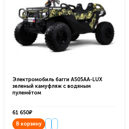
Электромобиль багги A505AA-LUX
По
зеленый камуфляж с водяным
зв
пулемётом
61 650₽
31
В корзину
В