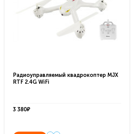
Радиоуправляемый квадрокоптер MJX
Ра
RTF 2.4G WiFi
кв
X9
3 380₽
2 