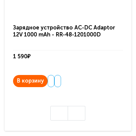
Зарядное устройство AC-DC Adaptor
Ра
12V 1000 mAh - RR-48-1201000D
ди
па
1 590₽
3 
В корзину
В