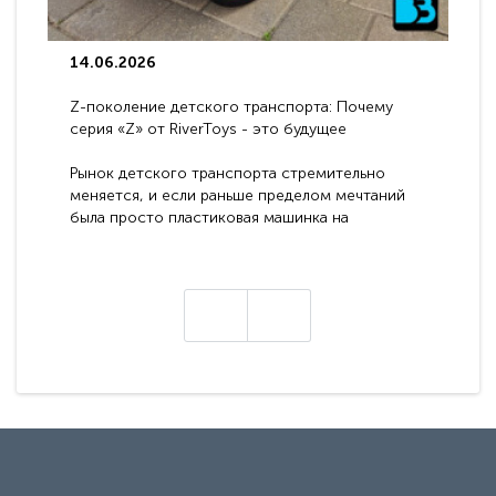
14.06.2026
Z-поколение детского транспорта: Почему
серия «Z» от RiverToys - это будущее
электромобилей
Рынок детского транспорта стремительно
меняется, и если раньше пределом мечтаний
была просто пластиковая машинка на
аккумуляторе, то сегодня бренд RiverToys
представляет абсолютно новое поколение
техники - серию с маркировкой «Z». Это
н
настоящие гадже..