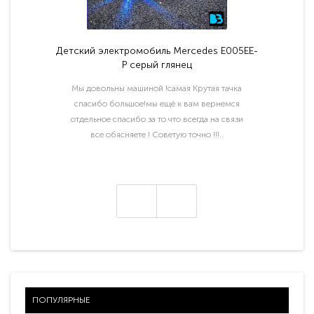
Детский электромобиль Mercedes E005EE-
P серый глянец
Мы довольны машиной !самая Крутая тачка
спасибо большое!мы ещё к вам вернемся
отдельное спасибо за то что всегда на связи
все обясняете ! Советую точно !!!..
ПОПУЛЯРНЫЕ