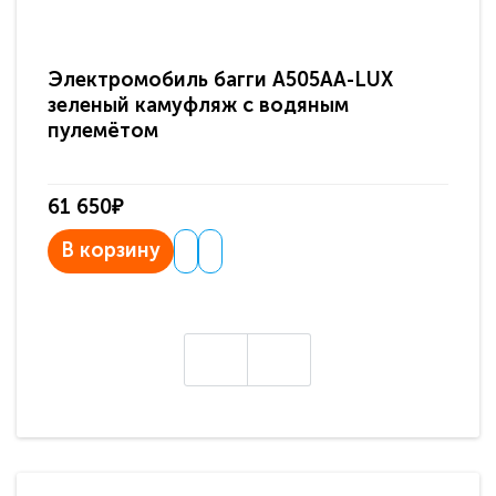
Электромобиль багги A505AA-LUX
По
зеленый камуфляж с водяным
зв
пулемётом
61 650₽
31
В корзину
В