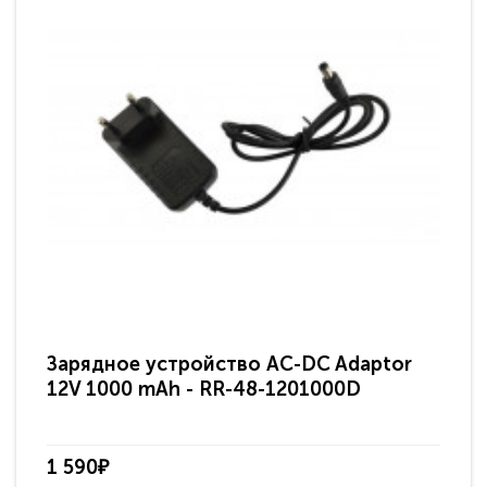
Зарядное устройство AC-DC Adaptor
Ра
12V 1000 mAh - RR-48-1201000D
ди
па
1 590₽
3 