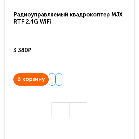
Радиоуправляемый квадрокоптер MJX
Ра
RTF 2.4G WiFi
кв
X9
3 380₽
2 
В корзину
В