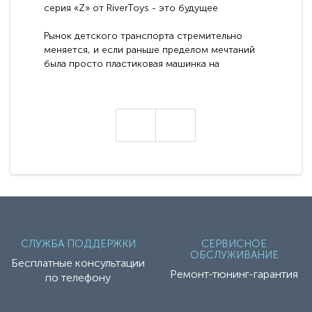
серия «Z» от RiverToys - это будущее
электромобилей
Рынок детского транспорта стремительно
меняется, и если раньше пределом мечтаний
была просто пластиковая машинка на
аккумуляторе, то сегодня бренд RiverToys
представляет абсолютно новое поколение
техники - серию с маркировкой «Z». Это
н
настоящие гадже..
СЛУЖБА ПОДДЕРЖКИ
СЕРВИСНОЕ
ОБСЛУЖИВАНИЕ
Бесплатные консультации
Ремонт-тюнинг-гарантия
по телефону