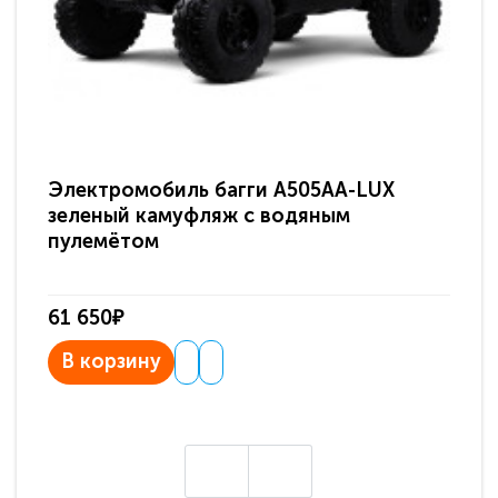
Электромобиль багги A505AA-LUX
По
зеленый камуфляж с водяным
зв
пулемётом
61 650₽
31
В корзину
В