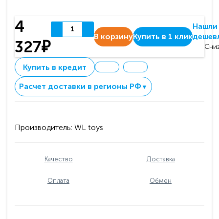
4
Нашли
В корзину
Купить в 1 клик
дешев
327₽
Сниз
Купить в кредит
Расчет доставки в регионы РФ
▼
Производитель:
WL toys
Качество
Доставка
Оплата
Обмен