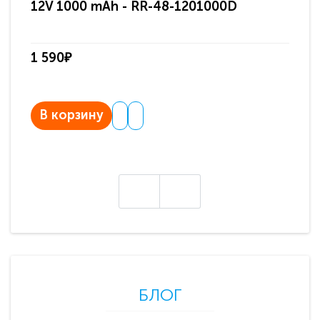
12V 1000 mAh - RR-48-1201000D
ди
па
1 590₽
3 
В корзину
В
БЛОГ