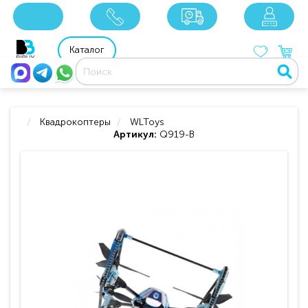
x
x
x
8 800 201 92 06
8 925 049 90 18
Каталог
Квадрокоптеры
WLToys
Артикул:
Q919-B