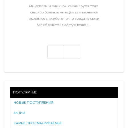
Мы довольны машиной !самая Крутая тачка
спасибо большое!мы ещё к вам вернемся
отдельное спасибо за то что всегда на связи
все обясняете ! Советую точно !!!..
ПОПУЛЯРНЫЕ
НОВЫЕ ПОСТУПЛЕНИЯ
АКЦИИ
САМЫЕ ПРОСМАТРИВАЕМЫЕ