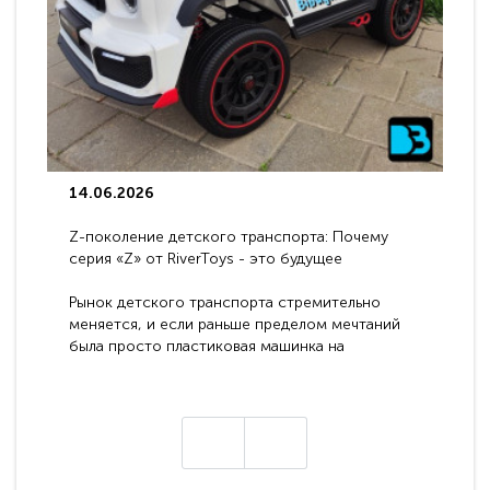
14.06.2026
Z-поколение детского транспорта: Почему
серия «Z» от RiverToys - это будущее
электромобилей
Рынок детского транспорта стремительно
меняется, и если раньше пределом мечтаний
была просто пластиковая машинка на
аккумуляторе, то сегодня бренд RiverToys
представляет абсолютно новое поколение
техники - серию с маркировкой «Z». Это
н
настоящие гадже..