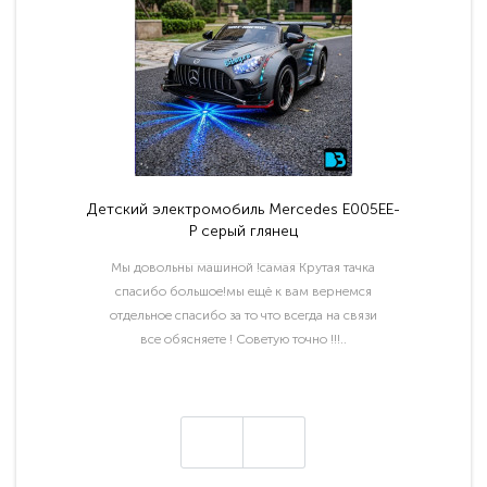
Детский электромобиль Mercedes E005EE-
P серый глянец
Мы довольны машиной !самая Крутая тачка
спасибо большое!мы ещё к вам вернемся
отдельное спасибо за то что всегда на связи
все обясняете ! Советую точно !!!..