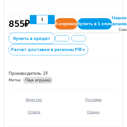
Нашли
855₽
В корзину
Купить в 1 клик
дешев
Сни
Купить в кредит
Расчет доставки в регионы РФ
▼
Производитель:
ZF
Метки:
Паук игрушка
Качество
Доставка
Оплата
Обмен