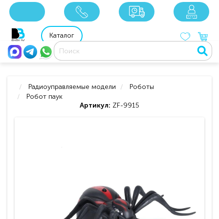
x
x
x
8 800 201 92 06
8 925 049 90 18
Каталог
Радиоуправляемые модели
Роботы
Робот паук
Артикул:
ZF-9915