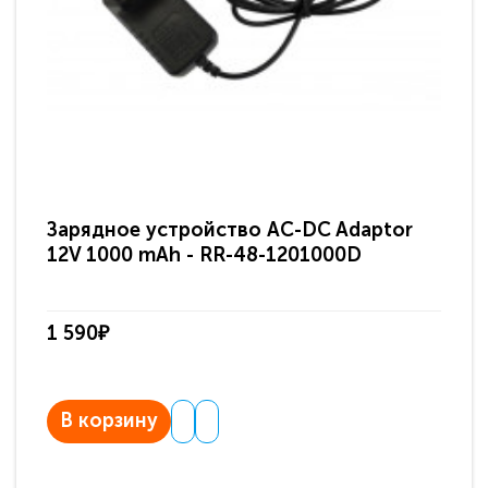
Зарядное устройство AC-DC Adaptor
Ра
12V 1000 mAh - RR-48-1201000D
ди
па
1 590₽
3 
В корзину
В