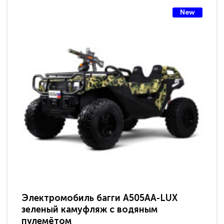
New
Электромобиль багги A505AA-LUX
По
зеленый камуфляж с водяным
зв
пулемётом