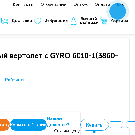
Контакты
О компании
Оптом
Оплата
Блог
x
x
x
Личный
Доставка
Корзина
Избранное
кабинет
й вертолет c GYRO 6010-1(3860-
Рейтинг:
Нашли
зину
Купить в 1 клик
дешевле?
Купить
в
Снизим цену!