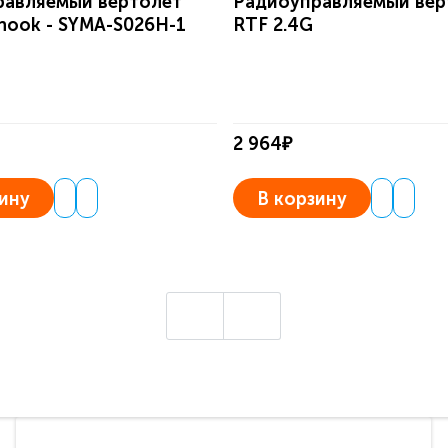
равляемый вертолет
Радиоуправляемый вер
nook - SYMA-S026H-1
RTF 2.4G
2 964₽
ину
В корзину