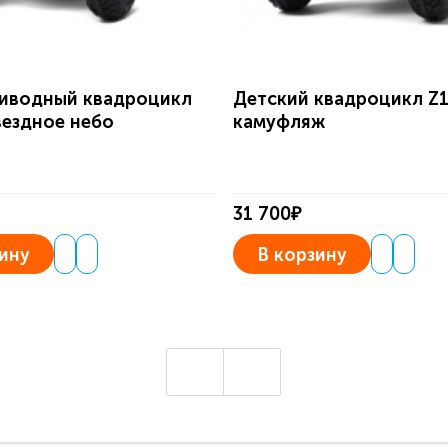
иводный квадроцикл
Детский квадроцикл Z
вездное небо
камуфляж
31 700₽
ину
В корзину