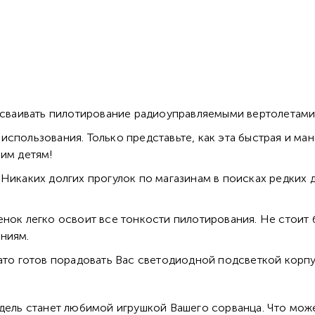
 осваивать пилотирование радиоуправляемыми вертолетами
спользования. Только представьте, как эта быстрая и ма
шим детям!
Никаких долгих прогулок по магазинам в поисках редких 
енок легко освоит все тонкости пилотирования. Не стоит
ниям.
зато готов порадовать Вас светодиодной подсветкой корпу
одель станет любимой игрушкой Вашего сорванца. Что мож