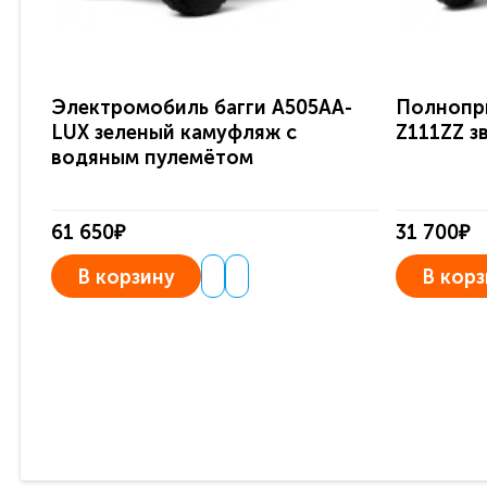
Электромобиль багги A505AA-
Полнопр
LUX зеленый камуфляж с
Z111ZZ з
водяным пулемётом
61 650₽
31 700₽
В корзину
В корз