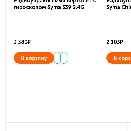
Радиоуправляемый вертолет с
Радиоуп
гироскопом Syma S39 2.4G
Syma Chi
3 380₽
2 103₽
В корзину
В корз