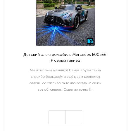
Детский электромобиль Mercedes E005EE-
P серый глянец
Мы довольны машиной !самая Крутая тачка
спасибо большое!мы ещё к вам вернемся
отдельное спасибо за то что всегда на связи
все обясняете ! Советую точно !!!..