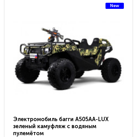
New
Электромобиль багги A505AA-LUX
По
зеленый камуфляж с водяным
зв
пулемётом