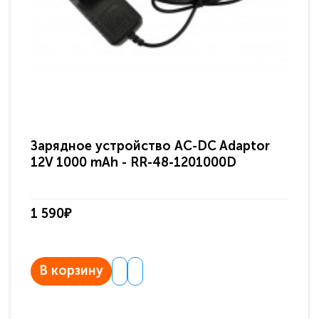
Зарядное устройство AC-DC Adaptor
Ра
12V 1000 mAh - RR-48-1201000D
ди
па
1 590₽
3 
В корзину
В