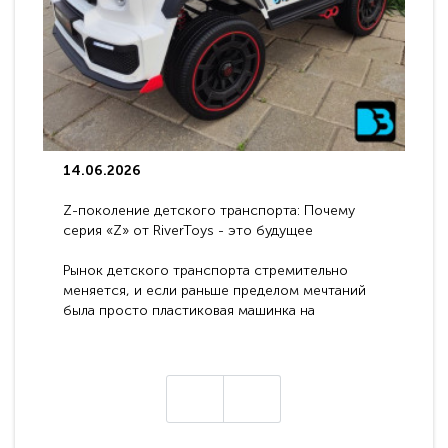
14.06.2026
Z-поколение детского транспорта: Почему
серия «Z» от RiverToys - это будущее
электромобилей
Рынок детского транспорта стремительно
меняется, и если раньше пределом мечтаний
была просто пластиковая машинка на
аккумуляторе, то сегодня бренд RiverToys
представляет абсолютно новое поколение
техники - серию с маркировкой «Z». Это
н
настоящие гадже..