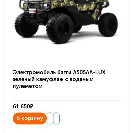
Электромобиль багги A505AA-LUX
По
зеленый камуфляж с водяным
зв
пулемётом
61 650₽
31
В корзину
В