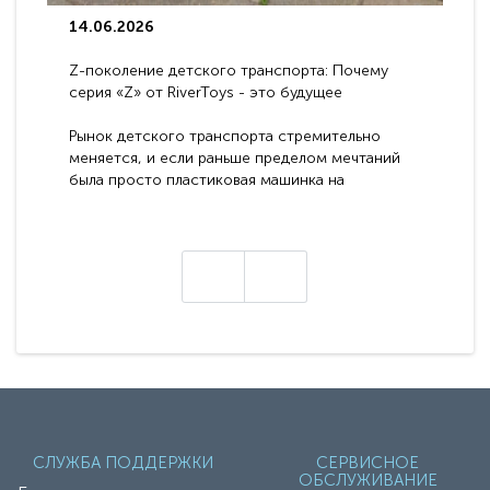
14.06.2026
Z-поколение детского транспорта: Почему
серия «Z» от RiverToys - это будущее
электромобилей
Рынок детского транспорта стремительно
меняется, и если раньше пределом мечтаний
была просто пластиковая машинка на
аккумуляторе, то сегодня бренд RiverToys
представляет абсолютно новое поколение
техники - серию с маркировкой «Z». Это
н
настоящие гадже..
СЛУЖБА ПОДДЕРЖКИ
СЕРВИСНОЕ
ОБСЛУЖИВАНИЕ