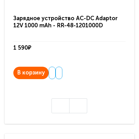
Зарядное устройство AC-DC Adaptor
Ра
12V 1000 mAh - RR-48-1201000D
ди
па
1 590₽
3 
В корзину
В