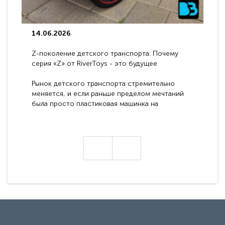
14.06.2026
Z-поколение детского транспорта: Почему
серия «Z» от RiverToys - это будущее
электромобилей
Рынок детского транспорта стремительно
меняется, и если раньше пределом мечтаний
была просто пластиковая машинка на
аккумуляторе, то сегодня бренд RiverToys
представляет абсолютно новое поколение
техники - серию с маркировкой «Z». Это
н
настоящие гадже..