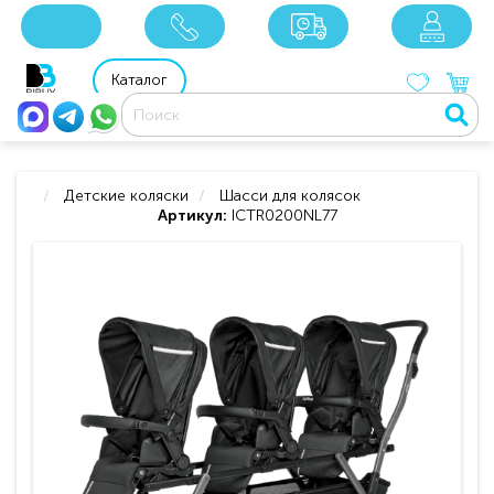
x
x
x
8 800 201 92 06
8 925 049 90 18
Каталог
Детские коляски
Шасси для колясок
Артикул:
ICTR0200NL77