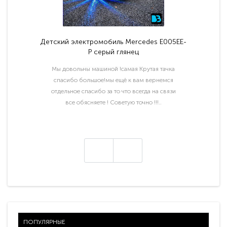
Детский электромобиль Mercedes E005EE-
P серый глянец
Мы довольны машиной !самая Крутая тачка
спасибо большое!мы ещё к вам вернемся
отдельное спасибо за то что всегда на связи
все обясняете ! Советую точно !!!..
ПОПУЛЯРНЫЕ