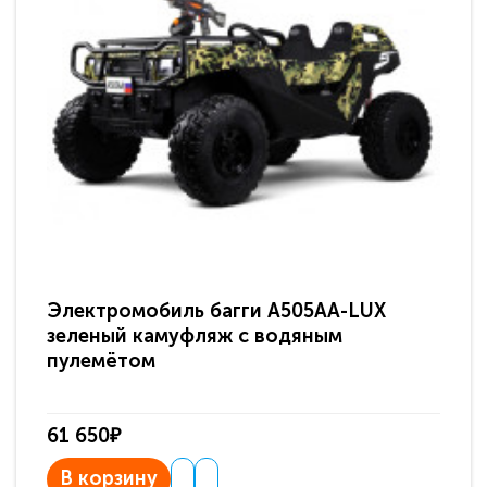
Электромобиль багги A505AA-LUX
По
зеленый камуфляж с водяным
зв
пулемётом
61 650₽
31
В корзину
В