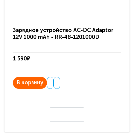
Зарядное устройство AC-DC Adaptor
Ра
12V 1000 mAh - RR-48-1201000D
ди
па
1 590₽
3 
В корзину
В