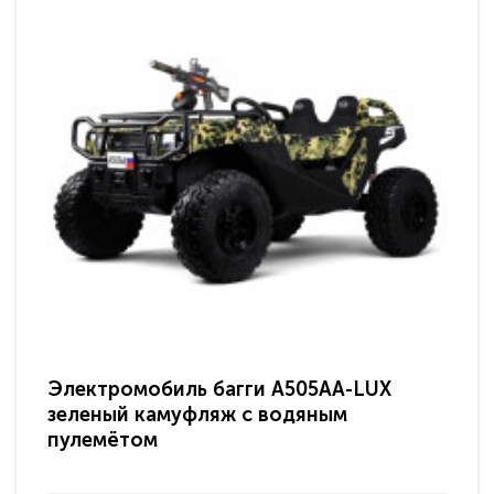
Электромобиль багги A505AA-LUX
По
зеленый камуфляж с водяным
зв
пулемётом