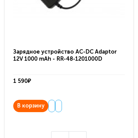
Зарядное устройство AC-DC Adaptor
Ра
12V 1000 mAh - RR-48-1201000D
ди
па
1 590₽
3 
В корзину
В