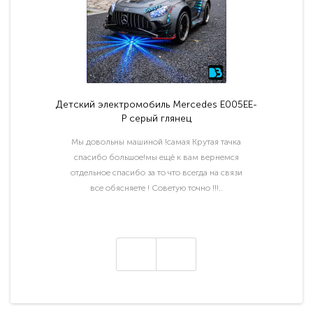
Детский электромобиль Mercedes E005EE-
P серый глянец
Мы довольны машиной !самая Крутая тачка
спасибо большое!мы ещё к вам вернемся
отдельное спасибо за то что всегда на связи
все обясняете ! Советую точно !!!..