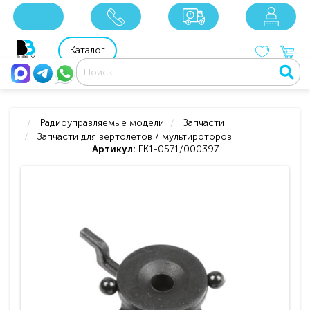
x
x
x
8 800 201 92 06
8 925 049 90 18
Каталог
Радиоуправляемые модели
Запчасти
Запчасти для вертолетов / мультироторов
Артикул:
EK1-0571/000397