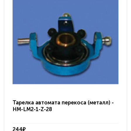
Тарелка автомата перекоса (металл) -
Та
HM-LM2-1-Z-28
1-
244₽
68