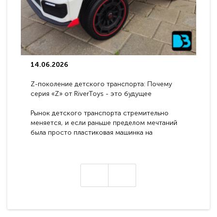
14.06.2026
Z-поколение детского транспорта: Почему
серия «Z» от RiverToys - это будущее
электромобилей
Рынок детского транспорта стремительно
меняется, и если раньше пределом мечтаний
была просто пластиковая машинка на
аккумуляторе, то сегодня бренд RiverToys
представляет абсолютно новое поколение
техники - серию с маркировкой «Z». Это
н
настоящие гадже..