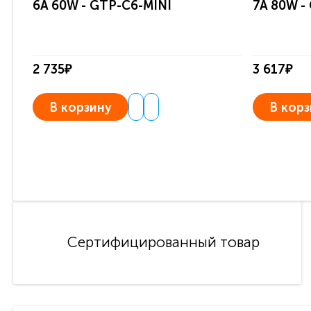
6A 60W - GTP-C6-MINI
7A 80W -
2 735₽
3 617₽
В корзину
В корз
Сертифицированный товар