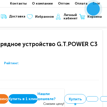
Контакты
О компании
Оптом
Оплата
Блог
x
x
x
Личный
Доставка
Корзина
Избранное
кабинет
арядное устройство G.T.POWER C3
Рейтинг:
Нашли
зину
Купить в 1 клик
дешевле?
Купить
в
Снизим цену!