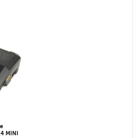
е
X4 MINI