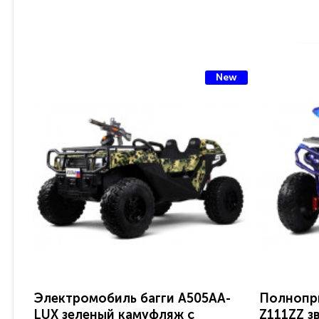
New
Электромобиль багги A505AA-
Полнопр
LUX зеленый камуфляж с
Z111ZZ з