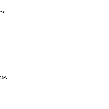
ока
 16W