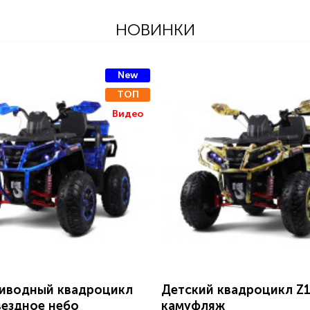
НОВИНКИ
New
ТОП
Видео
иводный квадроцикл
Детский квадроцикл Z
вездное небо
камуфляж