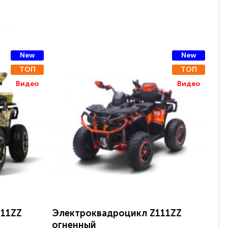
New
New
ТОП
ТОП
Видео
Видео
111ZZ
Электроквадроцикл Z111ZZ
Де
огненный
Z1