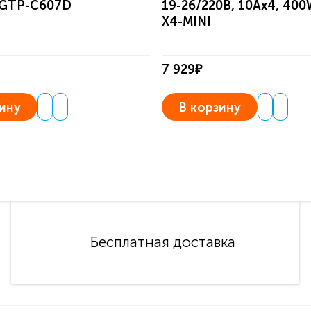
 GTP-C607D
19-26/220В, 10Aх4, 400
X4-MINI
7 929₽
ину
В корзину
Бесплатная доставка