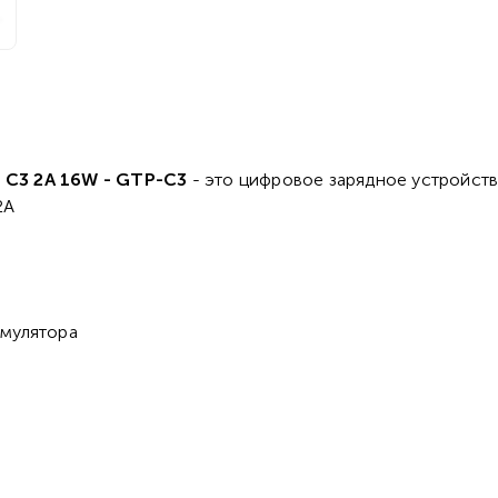
 C3 2A 16W - GTP-C3
- это цифровое зарядное устройств
2А
умулятора