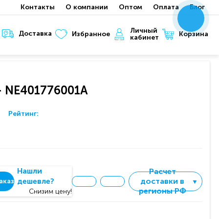
Контакты
О компании
Оптом
Оплата
Блог
x
x
x
Личный
Доставка
Корзина
Избранное
кабинет
 - NE401776001A
Рейтинг:
Нашли
Расчет
дешевле?
доставки в
аказ
▼
регионы РФ
Снизим цену!