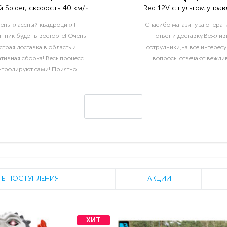
 Spider, скорость 40 км/ч
Red 12V с пультом управ
2.4G- BDM0906
ень классный квадроцикл!
Спасибо магазину,за опера
нник будет в восторге! Очень
ответ и доставку.Вежлив
страя доставка в область и
сотрудники,на все интерес
тивная сборка! Весь процесс
вопросы отвечают вежлив
нтролируют сами! Приятно
отать с такой ответственной
компанией!..
Е ПОСТУПЛЕНИЯ
АКЦИИ
ХИТ