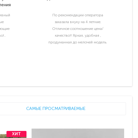
ления
тивный
По рекомендации оператора
ые
заказала внуку на 4 летние.
ующие
Отличное соотношение цена/
о!..
качество!! Яркая, удобная ,
продуманная до мелочей модель.
Отдельный шик водительские права
и номер с именем ребёнка..
САМЫЕ ПРОСМАТРИВАЕМЫЕ
ХИТ