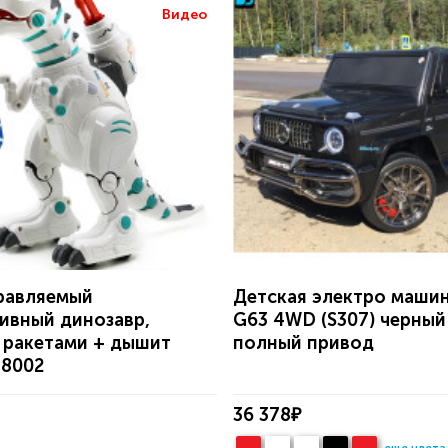
Видео
равляемый
Детская электро маши
ивный динозавр,
G63 4WD (S307) черный
 ракетами + дышит
полный привод
88002
36 378₽