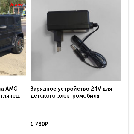
Видео
на AMG
Зарядное устройство 24V для
Эл
 глянец,
детского электромобиля
Ave
с 
1 780₽
38