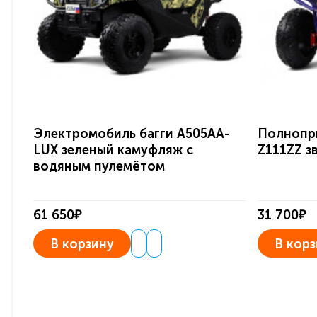
Электромобиль багги A505AA-
Полнопр
LUX зеленый камуфляж с
Z111ZZ з
водяным пулемётом
61 650₽
31 700₽
В корзину
В корз