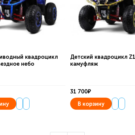
иводный квадроцикл
Детский квадроцикл Z
вездное небо
камуфляж
31 700₽
ину
В корзину