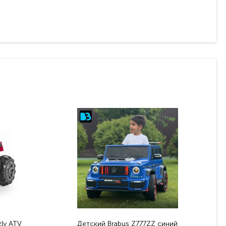
ly ATV
Детский Brabus Z777ZZ синий