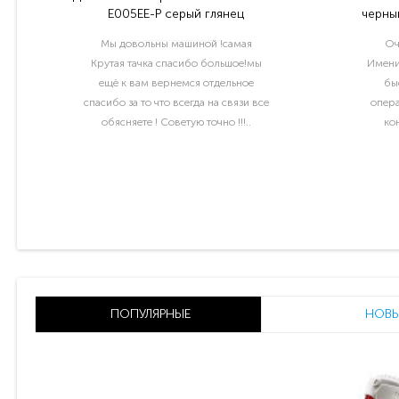
E005EE-P серый глянец
черный
Мы довольны машиной !самая
Оч
Крутая тачка спасибо большое!мы
Имени
ещё к вам вернемся отдельное
бы
спасибо за то что всегда на связи все
опера
обясняете ! Советую точно !!!..
ко
раб
ПОПУЛЯРНЫЕ
НОВЫ