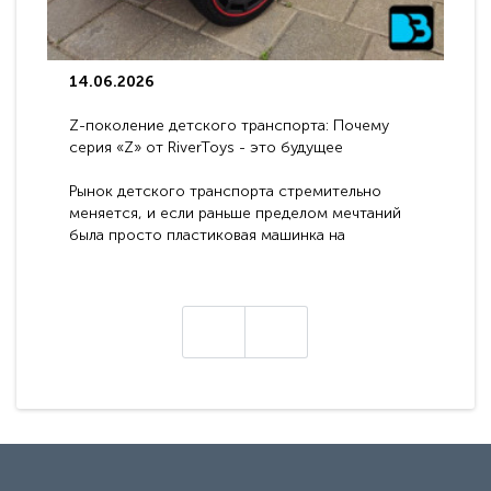
14.06.2026
Z-поколение детского транспорта: Почему
серия «Z» от RiverToys - это будущее
электромобилей
Рынок детского транспорта стремительно
меняется, и если раньше пределом мечтаний
была просто пластиковая машинка на
аккумуляторе, то сегодня бренд RiverToys
представляет абсолютно новое поколение
техники - серию с маркировкой «Z». Это
н
настоящие гадже..