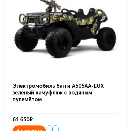
Электромобиль багги A505AA-LUX
По
зеленый камуфляж с водяным
зв
пулемётом
61 650₽
31