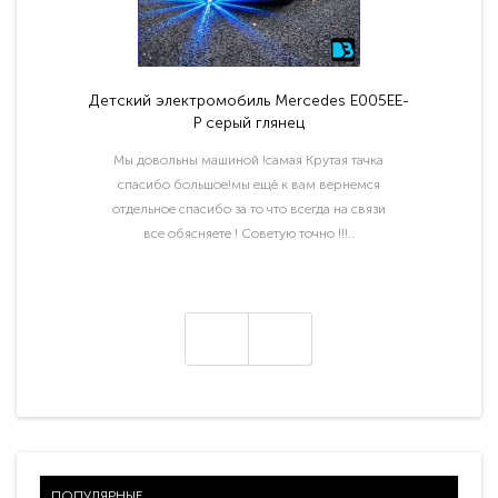
Детский электромобиль Mercedes E005EE-
P серый глянец
Мы довольны машиной !самая Крутая тачка
спасибо большое!мы ещё к вам вернемся
отдельное спасибо за то что всегда на связи
все обясняете ! Советую точно !!!..
ПОПУЛЯРНЫЕ