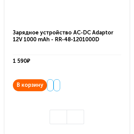
Зарядное устройство AC-DC Adaptor
Ра
12V 1000 mAh - RR-48-1201000D
ди
па
1 590₽
3 
В корзину
В