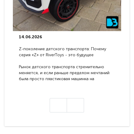
14.06.2026
Z-поколение детского транспорта: Почему
серия «Z» от RiverToys - это будущее
электромобилей
Рынок детского транспорта стремительно
меняется, и если раньше пределом мечтаний
была просто пластиковая машинка на
аккумуляторе, то сегодня бренд RiverToys
представляет абсолютно новое поколение
техники - серию с маркировкой «Z». Это
н
настоящие гадже..