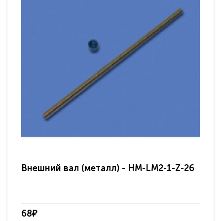
Внешний вал (металл) - HM-LM2-1-Z-26
Вн
68₽
68