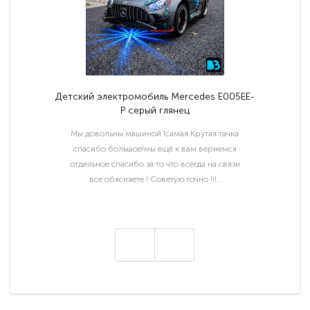
Детский электромобиль Mercedes E005EE-
P серый глянец
Мы довольны машиной !самая Крутая тачка
спасибо большое!мы ещё к вам вернемся
отдельное спасибо за то что всегда на связи
все обясняете ! Советую точно !!!..