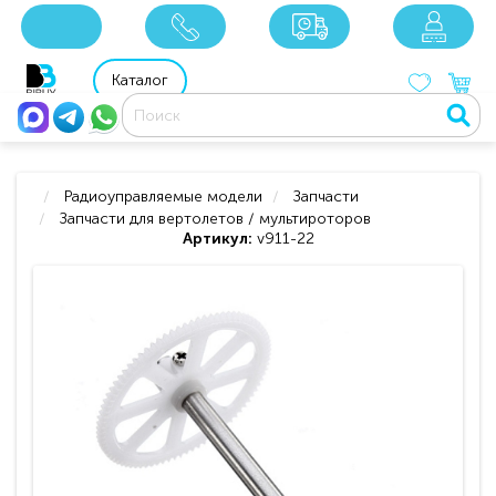
x
x
x
8 800 201 92 06
8 925 049 90 18
Каталог
Радиоуправляемые модели
Запчасти
Запчасти для вертолетов / мультироторов
Артикул:
v911-22