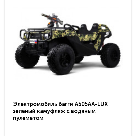
Электромобиль багги A505AA-LUX
По
зеленый камуфляж с водяным
зв
пулемётом