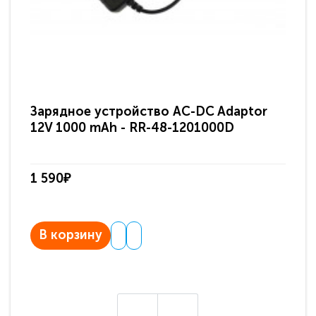
Зарядное устройство AC-DC Adaptor
Ра
12V 1000 mAh - RR-48-1201000D
ди
па
1 590₽
3 
В корзину
В