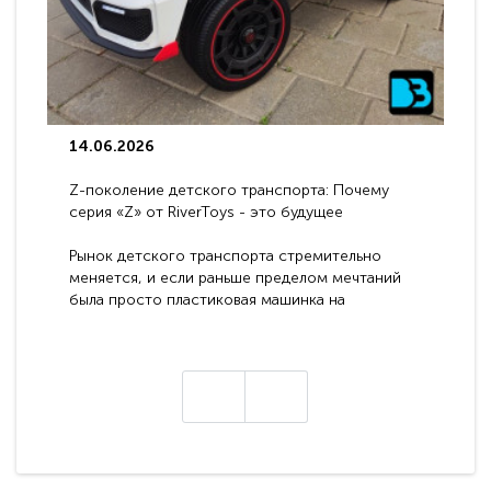
14.06.2026
Z-поколение детского транспорта: Почему
серия «Z» от RiverToys - это будущее
электромобилей
Рынок детского транспорта стремительно
меняется, и если раньше пределом мечтаний
была просто пластиковая машинка на
аккумуляторе, то сегодня бренд RiverToys
представляет абсолютно новое поколение
техники - серию с маркировкой «Z». Это
н
настоящие гадже..