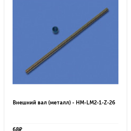
Внешний вал (металл) - HM-LM2-1-Z-26
Вн
68₽
68