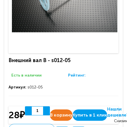
Внешний вал В - s012-05
Есть в наличии
Рейтинг:
Артикул:
s012-05
Нашли
28₽
В корзину
Купить в 1 клик
дешевле
Снизим