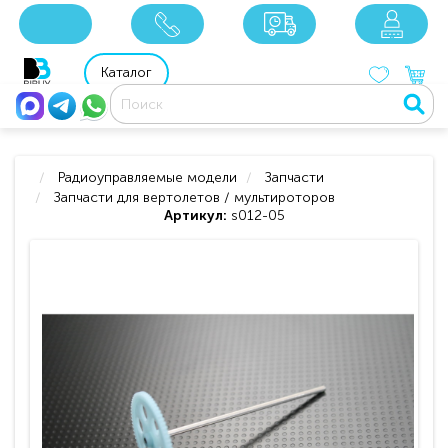
x
x
x
8 800 201 92 06
8 925 049 90 18
Каталог
Радиоуправляемые модели
Запчасти
Запчасти для вертолетов / мультироторов
Артикул:
s012-05