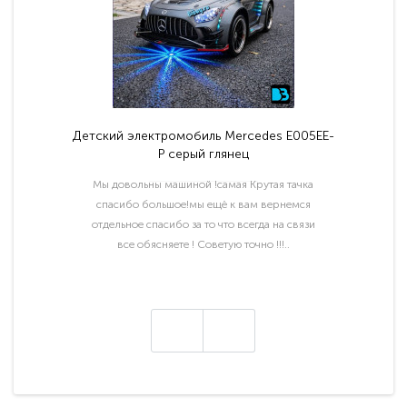
Детский электромобиль Mercedes E005EE-
P серый глянец
Мы довольны машиной !самая Крутая тачка
спасибо большое!мы ещё к вам вернемся
отдельное спасибо за то что всегда на связи
все обясняете ! Советую точно !!!..