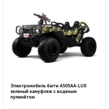
Электромобиль багги A505AA-LUX
По
зеленый камуфляж с водяным
зв
пулемётом