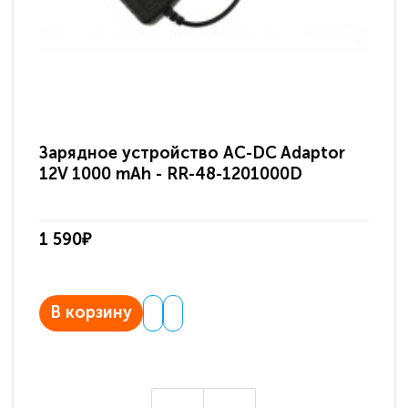
Зарядное устройство AC-DC Adaptor
Ра
12V 1000 mAh - RR-48-1201000D
ди
па
1 590₽
3 
В корзину
В