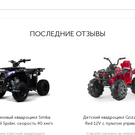
ПОСЛЕДНИЕ ОТЗЫВЫ
иновый квадроцикл Simba
Детский квадроцикл Grizz
 Spider, скорость 40 км/ч
Red 12V с пультом управ
2.4G- BDM0906
ень классный квадроцикл!
Спасибо магазину,за опера