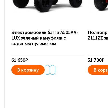
Электромобиль багги A505AA-
Полнопр
LUX зеленый камуфляж с
Z111ZZ з
водяным пулемётом
61 650₽
31 700₽
В корзину
В корз