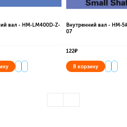
ий вал - HM-LM400D-Z-
Внутренний вал - HM-5
07
122₽
ину
В корзину