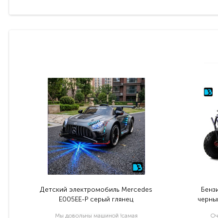
Детский электромобиль Mercedes
Бенз
E005EE-P серый глянец
черный
Мы довольны машиной !самая
Оч