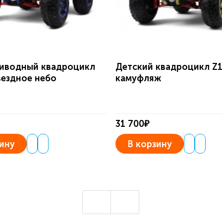
иводный квадроцикл
Детский квадроцикл Z
вездное небо
камуфляж
31 700₽
ину
В корзину