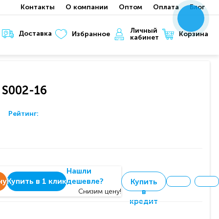
Контакты
О компании
Оптом
Оплата
Блог
x
x
x
Личный
Доставка
Корзина
Избранное
кабинет
 S002-16
Рейтинг:
Нашли
ну
Купить в 1 клик
дешевле?
Купить
в
Снизим цену!
кредит