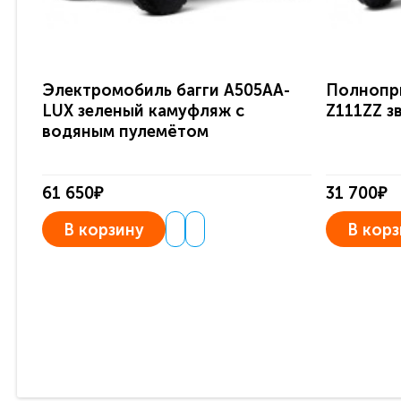
Электромобиль багги A505AA-
Полнопр
LUX зеленый камуфляж с
Z111ZZ з
водяным пулемётом
61 650₽
31 700₽
В корзину
В корз