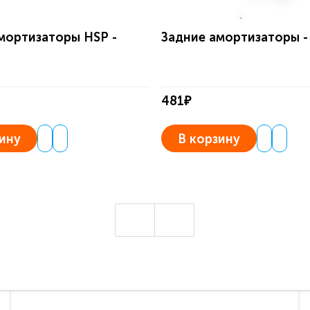
мортизаторы HSP -
Задние амортизаторы -
481₽
ину
В корзину