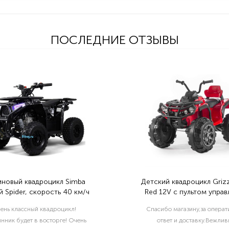
ПОСЛЕДНИЕ ОТЗЫВЫ
иновый квадроцикл Simba
Детский квадроцикл Grizz
 Spider, скорость 40 км/ч
Red 12V с пультом управ
2.4G- BDM0906
ень классный квадроцикл!
Спасибо магазину,за опера
нник будет в восторге! Очень
ответ и доставку.Вежлив