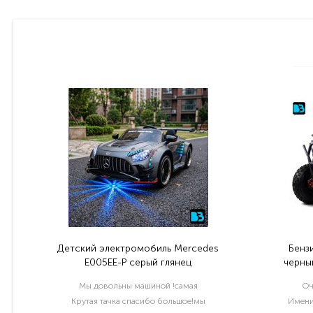
Детский электромобиль Mercedes
Бенз
E005EE-P серый глянец
черный
Мы довольны машиной !самая
Оч
Крутая тачка спасибо большое!мы
Имени