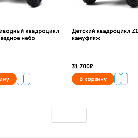
иводный квадроцикл
Детский квадроцикл Z
вездное небо
камуфляж
31 700₽
ину
В корзину