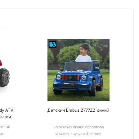
ly ATV
Детский Brabus Z777ZZ синий
ления
тивный
По рекомендации оператора
ые
заказала внуку на 4 летние.