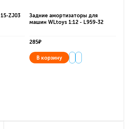
 15-ZJ03
Задние амортизаторы для
За
машин WLtoys 1:12 - L959-32
14
285₽
67
В корзину