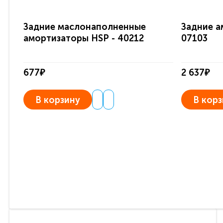
Задние маслонаполненные
Задние а
амортизаторы HSP - 40212
07103
677₽
2 637₽
В корзину
В корз