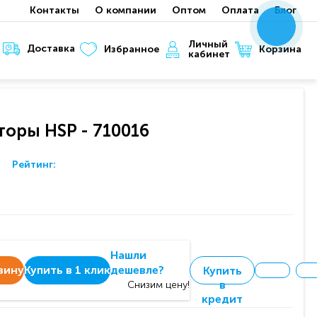
Контакты
О компании
Оптом
Оплата
Блог
x
x
x
Личный
Доставка
Корзина
Избранное
кабинет
торы HSP - 710016
Рейтинг:
Нашли
зину
Купить в 1 клик
дешевле?
Купить
в
Снизим цену!
кредит