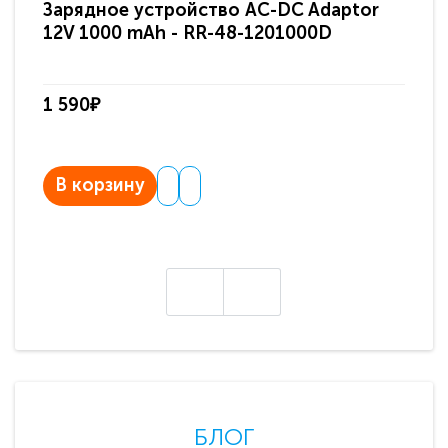
Зарядное устройство AC-DC Adaptor
Ра
12V 1000 mAh - RR-48-1201000D
ди
па
1 590₽
3 
В корзину
В
БЛОГ