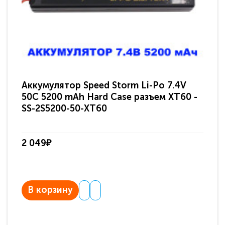
Аккумулятор Speed Storm Li-Po 7.4V
Ак
50C 5200 mAh Hard Case разъем XT60 -
50
SS-2S5200-50-XT60
(D
2 049₽
2 
В корзину
В