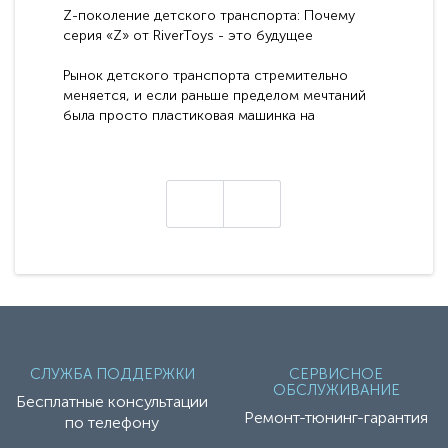
Z-поколение детского транспорта: Почему
серия «Z» от RiverToys - это будущее
электромобилей
Рынок детского транспорта стремительно
меняется, и если раньше пределом мечтаний
была просто пластиковая машинка на
аккумуляторе, то сегодня бренд RiverToys
представляет абсолютно новое поколение
техники - серию с маркировкой «Z». Это
н
настоящие гадже..
СЛУЖБА ПОДДЕРЖКИ
СЕРВИСНОЕ
ОБСЛУЖИВАНИЕ
Бесплатные консультации
Ремонт-тюнинг-гарантия
по телефону