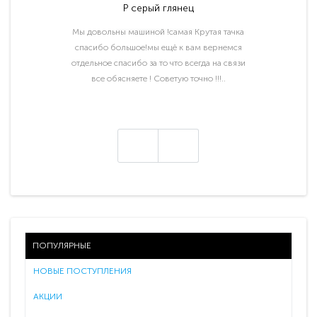
P серый глянец
Мы довольны машиной !самая Крутая тачка
спасибо большое!мы ещё к вам вернемся
отдельное спасибо за то что всегда на связи
все обясняете ! Советую точно !!!..
ПОПУЛЯРНЫЕ
НОВЫЕ ПОСТУПЛЕНИЯ
АКЦИИ