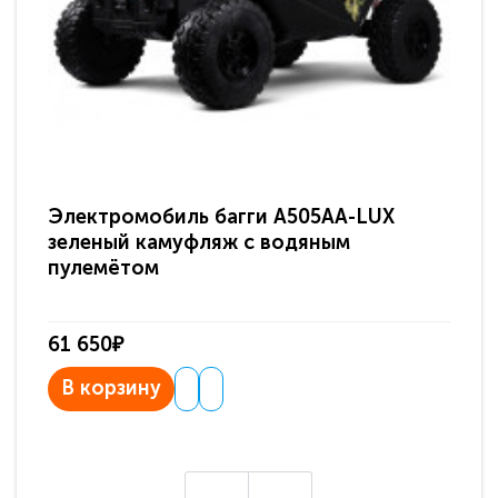
Электромобиль багги A505AA-LUX
По
зеленый камуфляж с водяным
зв
пулемётом
61 650₽
31
В корзину
В