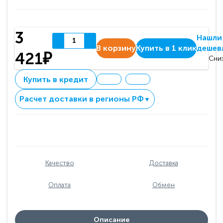
3
Нашли
В корзину
Купить в 1 клик
дешев
421₽
Сни
Купить в кредит
Расчет доставки в регионы РФ
▼
Качество
Доставка
Оплата
Обмен
Описание