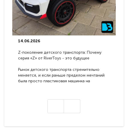
14.06.2026
Z-поколение детского транспорта: Почему
серия «Z» от RiverToys - это будущее
электромобилей
Рынок детского транспорта стремительно
меняется, и если раньше пределом мечтаний
была просто пластиковая машинка на
аккумуляторе, то сегодня бренд RiverToys
представляет абсолютно новое поколение
техники - серию с маркировкой «Z». Это
н
настоящие гадже..