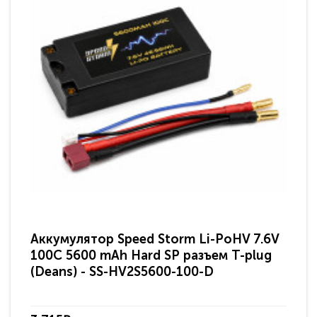
Аккумулятор Speed Storm Li-PoHV 7.6V
Ак
100C 5600 mAh Hard SP разъем T-plug
50
(Deans) - SS-HV2S5600-100-D
SS