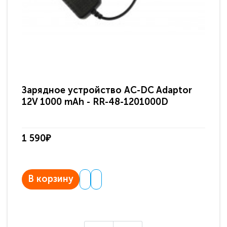
Зарядное устройство AC-DC Adaptor
Ра
12V 1000 mAh - RR-48-1201000D
ди
па
1 590₽
3 
В корзину
В