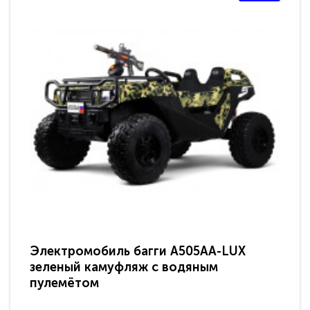
Электромобиль багги A505AA-LUX
По
зеленый камуфляж с водяным
зв
пулемётом