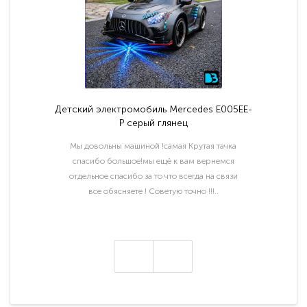
Детский электромобиль Mercedes E005EE-
P серый глянец
Мы довольны машиной !самая Крутая тачка
спасибо большое!мы ещё к вам вернемся
отдельное спасибо за то что всегда на связи
все обясняете ! Советую точно !!!..