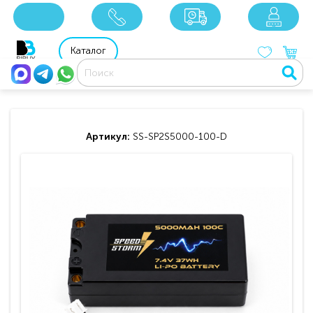
x
x
x
8 800 201 92 06
8 925 049 90 18
Каталог
Артикул:
SS-SP2S5000-100-D