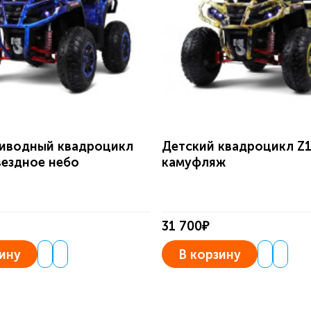
иводный квадроцикл
Детский квадроцикл Z
вездное небо
камуфляж
31 700₽
ину
В корзину