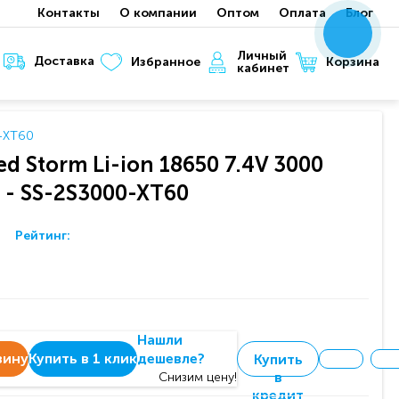
Контакты
О компании
Оптом
Оплата
Блог
x
x
x
Личный
Доставка
Корзина
Избранное
кабинет
0-XT60
d Storm Li-ion 18650 7.4V 3000
 - SS-2S3000-XT60
Рейтинг:
Нашли
зину
Купить в 1 клик
дешевле?
Купить
в
Снизим цену!
кредит