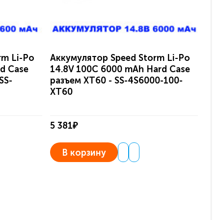
rm Li-Po
Аккумулятор Speed Storm Li-Po
Ак
d Case
14.8V 100C 6000 mAh Hard Case
11.
SS-
разъем XT60 - SS-4S6000-100-
ра
XT60
5 381₽
3 0
В корзину