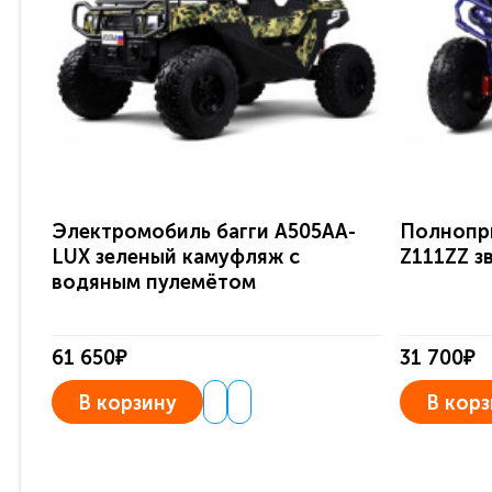
Электромобиль багги A505AA-
Полнопр
LUX зеленый камуфляж с
Z111ZZ з
водяным пулемётом
61 650₽
31 700₽
В корзину
В корз