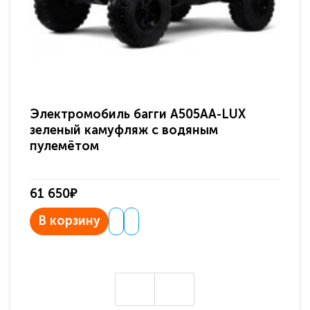
Электромобиль багги A505AA-LUX
По
зеленый камуфляж с водяным
зв
пулемётом
61 650₽
31
В корзину
В