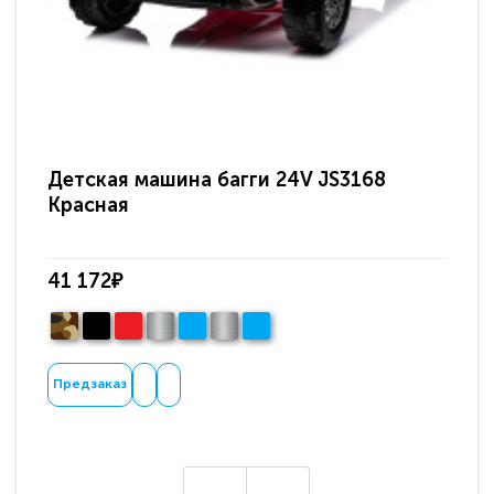
Детская машина багги 24V JS3168
Де
Красная
41 172₽
41
В
Предзаказ