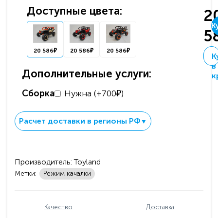
Доступные цвета:
2
К
5
20 586₽
20 586₽
20 586₽
К
в
Дополнительные услуги:
к
Сборка
Нужна (+700₽)
Расчет доставки в регионы РФ
▼
Производитель:
Toyland
Метки:
Режим качалки
Качество
Доставка