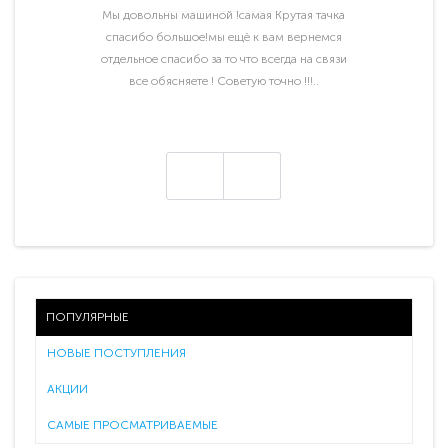
Мы довольны машиной !самая Крутая тачка
спасибо большое!мы ещё к вам вернемся
отдельное спасибо за то что всегда на связи
все обясняете ! Советую точно !!!..
ПОПУЛЯРНЫЕ
НОВЫЕ ПОСТУПЛЕНИЯ
АКЦИИ
САМЫЕ ПРОСМАТРИВАЕМЫЕ