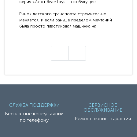
серия «Z» от RiverToys - это будущее
электромобилей
Рынок детского транспорта стремительно
меняется, и если раньше пределом мечтаний
была просто пластиковая машинка на
аккумуляторе, то сегодня бренд RiverToys
представляет абсолютно новое поколение
техники - серию с маркировкой «Z». Это
н
настоящие гадже..
СЛУЖБА ПОДДЕРЖКИ
СЕРВИСНОЕ
ОБСЛУЖИВАНИЕ
Бесплатные консультации
Ремонт-тюнинг-гарантия
по телефону