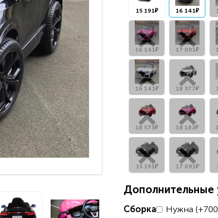
15 191₽
16 141₽
16 141₽
17 091₽
16 141₽
18 377₽
18 573₽
18 182₽
15 191₽
17 091₽
Дополнительные у
Сборка
Нужна (+700