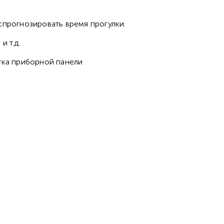
спрогнозировать время прогулки.
и т.д.
тка приборной панели