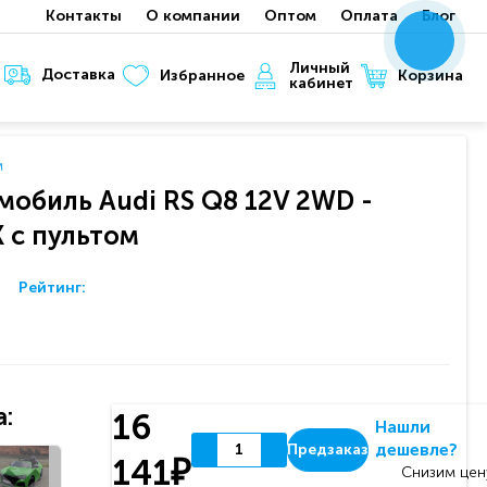
Контакты
О компании
Оптом
Оплата
Блог
x
x
x
Личный
Доставка
Корзина
Избранное
кабинет
м
мобиль Audi RS Q8 12V 2WD -
 с пультом
Рейтинг:
:
16
Нашли
дешевле?
Предзаказ
141₽
Снизим цен