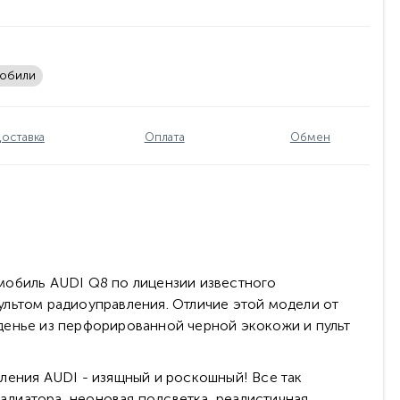
мобили
оставка
Оплата
Обмен
мобиль AUDI Q8 по лицензии известного
ультом радиоуправления. Отличие этой модели от
денье из перфорированной черной экокожи и пульт
ления AUDI - изящный и роскошный! Все так
радиатора, неоновая подсветка, реалистичная