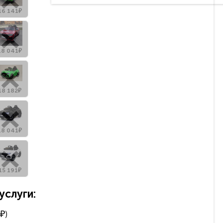
16 141₽
18 041₽
18 182₽
18 041₽
15 191₽
слуги:
₽)