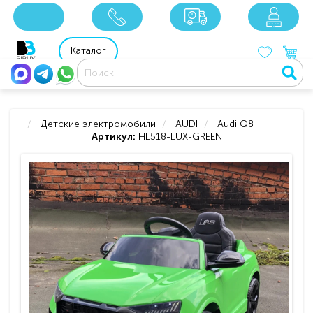
x
x
x
8 800 201 92 06
8 925 049 90 18
Каталог
Детские электромобили
AUDI
Audi Q8
Артикул:
HL518-LUX-GREEN