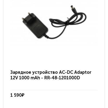
Зарядное устройство AC-DC Adaptor
Ра
12V 1000 mAh - RR-48-1201000D
ди
па
1 590₽
3 