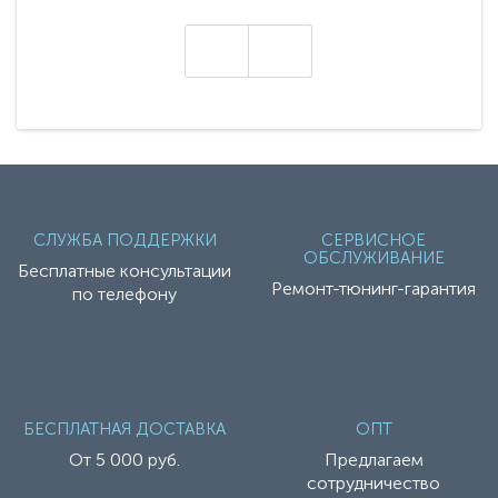
техники - серию с маркировкой «Z». Это
н
настоящие гадже..
СЛУЖБА ПОДДЕРЖКИ
СЕРВИСНОЕ
ОБСЛУЖИВАНИЕ
Бесплатные консультации
Ремонт-тюнинг-гарантия
по телефону
БЕСПЛАТНАЯ ДОСТАВКА
ОПТ
От 5 000 руб.
Предлагаем
сотрудничество