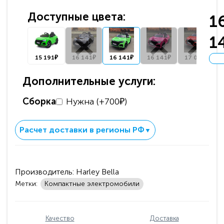
Доступные цвета:
1
1
15 191₽
16 141₽
16 141₽
16 141₽
17 091₽
Дополнительные услуги:
Сборка
Нужна (+700₽)
Расчет доставки в регионы РФ
▼
Производитель:
Harley Bella
Метки:
Компактные электромобили
Качество
Доставка