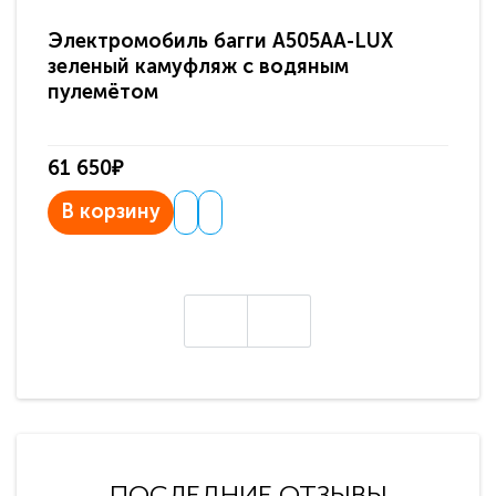
Электромобиль багги A505AA-LUX
По
зеленый камуфляж с водяным
зв
пулемётом
61 650₽
31
В корзину
В
ПОСЛЕДНИЕ ОТЗЫВЫ