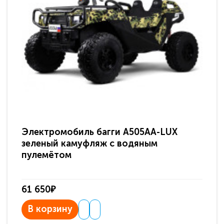
Электромобиль багги A505AA-LUX
По
зеленый камуфляж с водяным
зв
пулемётом
61 650₽
31
В корзину
В