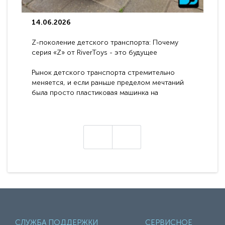
14.06.2026
Z-поколение детского транспорта: Почему
серия «Z» от RiverToys - это будущее
электромобилей
Рынок детского транспорта стремительно
меняется, и если раньше пределом мечтаний
была просто пластиковая машинка на
аккумуляторе, то сегодня бренд RiverToys
представляет абсолютно новое поколение
техники - серию с маркировкой «Z». Это
н
настоящие гадже..
СЛУЖБА ПОДДЕРЖКИ
СЕРВИСНОЕ