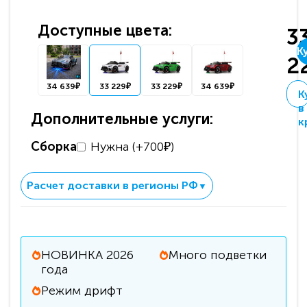
Доступные цвета:
3
К
2
34 639₽
33 229₽
33 229₽
34 639₽
К
в
Дополнительные услуги:
к
Сборка
Нужна (+700₽)
Расчет доставки в регионы РФ
▼
НОВИНКА 2026
Много подветки
года
Режим дрифт