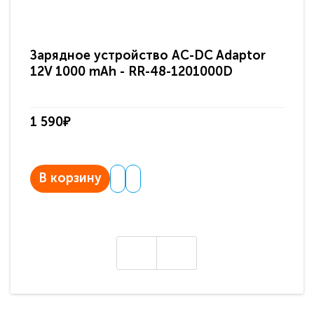
Зарядное устройство AC-DC Adaptor
Ра
12V 1000 mAh - RR-48-1201000D
ди
па
1 590₽
3 
В корзину
В