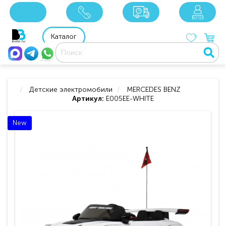
x
x
x
8 800 201 92 06
8 925 049 90 18
Каталог
Детские электромобили
MERCEDES BENZ
Артикул:
E005EE-WHITE
New