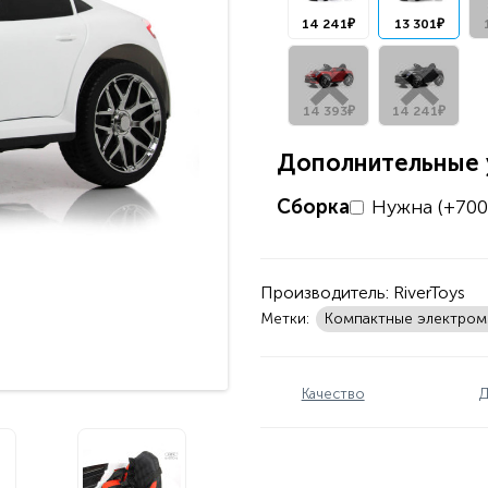
14 241₽
13 301₽
14 393₽
14 241₽
Дополнительные у
Сборка
Нужна (+700
Производитель:
RiverToys
Метки:
Компактные электро
Качество
Д