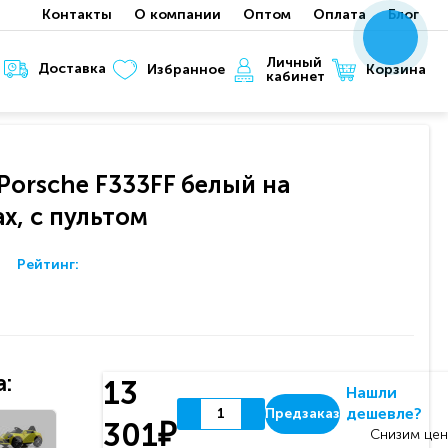
Контакты
О компании
Оптом
Оплата
Блог
x
x
x
Личный
Доставка
Корзина
Избранное
кабинет
Porsche F333FF белый на
х, с пультом
Рейтинг:
:
13
Нашли
дешевле?
Предзаказ
301₽
Снизим цен