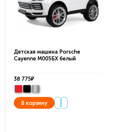
Детская машина Porsche
Cayenne М005БХ белый
38 775₽
В корзину