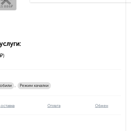
15 886₽
слуги:
₽)
мобили
,
Режим качалки
оставка
Оплата
Обмен