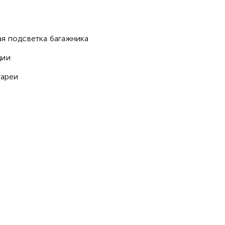
ая подсветка багажника
дии
тареи