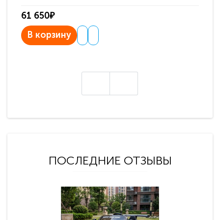
61 650₽
31
В корзину
В
ПОСЛЕДНИЕ ОТЗЫВЫ