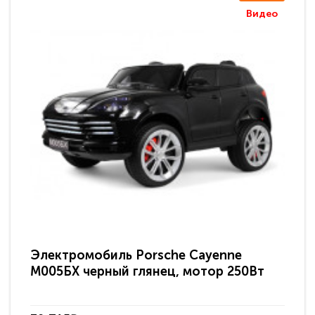
Видео
Электромобиль Porsche Cayenne
Эл
М005БХ черный глянец, мотор 250Вт
М0