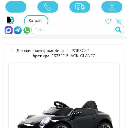
x
x
x
8 800 201 92 06
8 925 049 90 18
Каталог
Детские электромобили
PORSCHE
Артикул:
F333FF-BLACK-GLANEC