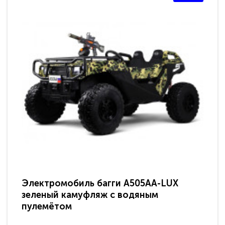
Электромобиль багги A505AA-LUX
По
зеленый камуфляж с водяным
зв
пулемётом