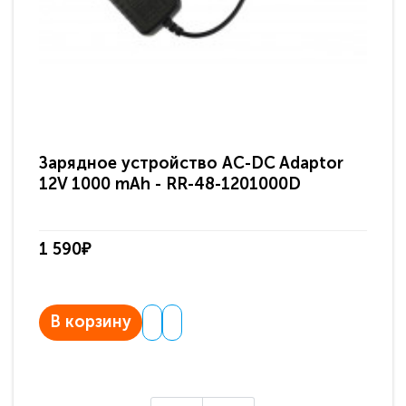
Зарядное устройство AC-DC Adaptor
Ра
12V 1000 mAh - RR-48-1201000D
ди
па
1 590₽
3 
В корзину
В