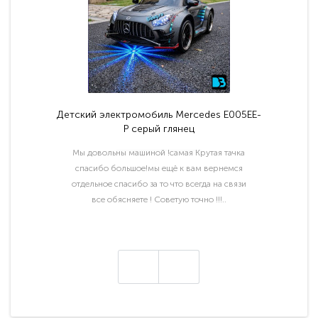
Детский электромобиль Mercedes E005EE-
P серый глянец
Мы довольны машиной !самая Крутая тачка
спасибо большое!мы ещё к вам вернемся
отдельное спасибо за то что всегда на связи
все обясняете ! Советую точно !!!..