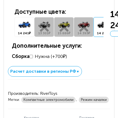
Доступные цвета:
1
2
14 241₽
13 301₽
15 886₽
14 393₽
14 241₽
Дополнительные услуги:
Сборка
Нужна (+700₽)
Расчет доставки в регионы РФ
▼
Производитель:
RiverToys
Метки:
Компактные электромобили
,
Режим качалки
Качество
Доставка