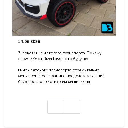
14.06.2026
Z-поколение детского транспорта: Почему
серия «Z» от RiverToys - это будущее
электромобилей
Рынок детского транспорта стремительно
меняется, и если раньше пределом мечтаний
была просто пластиковая машинка на
аккумуляторе, то сегодня бренд RiverToys
представляет абсолютно новое поколение
техники - серию с маркировкой «Z». Это
н
настоящие гадже..