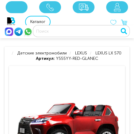
x
x
x
8 800 201 92 06
8 925 049 90 18
Каталог
Детские электромобили
LEXUS
LEXUS LX 570
Артикул:
Y555YY-RED-GLANEC