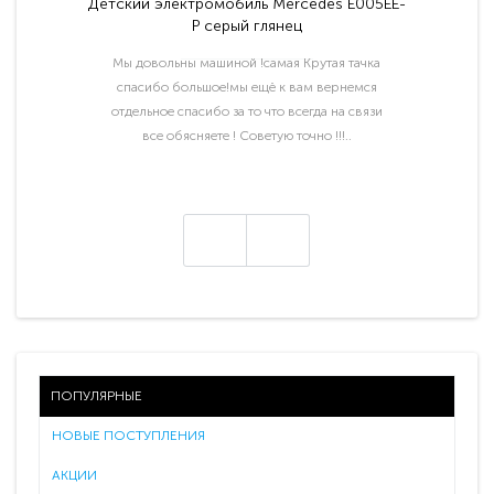
Детский электромобиль Mercedes E005EE-
P серый глянец
Мы довольны машиной !самая Крутая тачка
спасибо большое!мы ещё к вам вернемся
отдельное спасибо за то что всегда на связи
все обясняете ! Советую точно !!!..
ПОПУЛЯРНЫЕ
НОВЫЕ ПОСТУПЛЕНИЯ
АКЦИИ