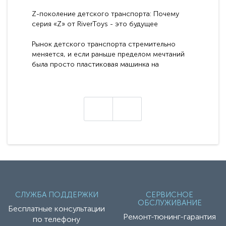
Z-поколение детского транспорта: Почему
серия «Z» от RiverToys - это будущее
электромобилей
Рынок детского транспорта стремительно
меняется, и если раньше пределом мечтаний
была просто пластиковая машинка на
аккумуляторе, то сегодня бренд RiverToys
представляет абсолютно новое поколение
техники - серию с маркировкой «Z». Это
н
настоящие гадже..
СЛУЖБА ПОДДЕРЖКИ
СЕРВИСНОЕ
ОБСЛУЖИВАНИЕ
Бесплатные консультации
Ремонт-тюнинг-гарантия
по телефону