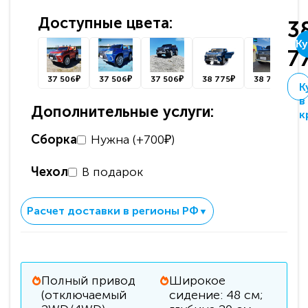
Доступные цвета:
3
Ку
7
37 506₽
37 506₽
37 506₽
38 775₽
38 775₽
К
в
Дополнительные услуги:
к
Сборка
Нужна (+700₽)
Чехол
В подарок
Расчет доставки в регионы РФ
▼
Полный привод
Широкое
(отключаемый
сидение: 48 см;