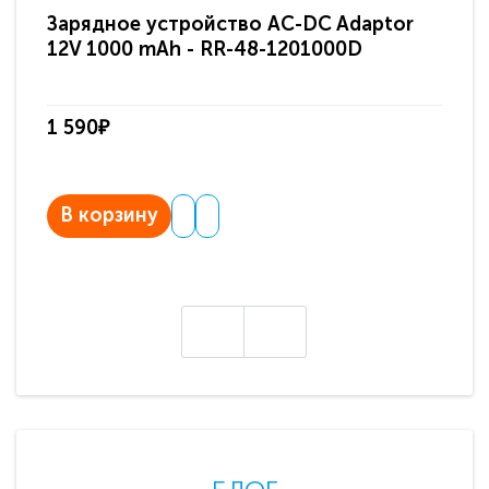
Зарядное устройство AC-DC Adaptor
Ра
12V 1000 mAh - RR-48-1201000D
ди
па
1 590₽
3 
В корзину
В