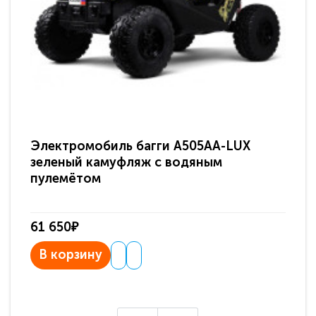
Электромобиль багги A505AA-LUX
По
зеленый камуфляж с водяным
зв
пулемётом
61 650₽
31
В корзину
В