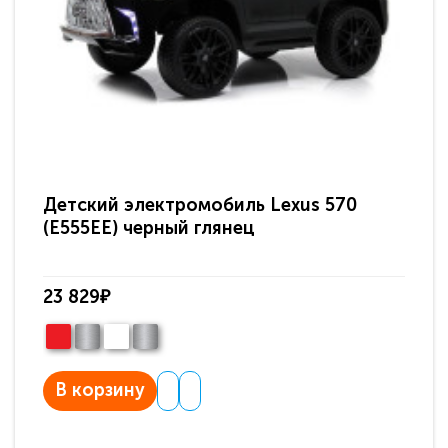
Детский электромобиль Lexus 570
Де
(E555EE) черный глянец
(E
23 829₽
23
В корзину
В