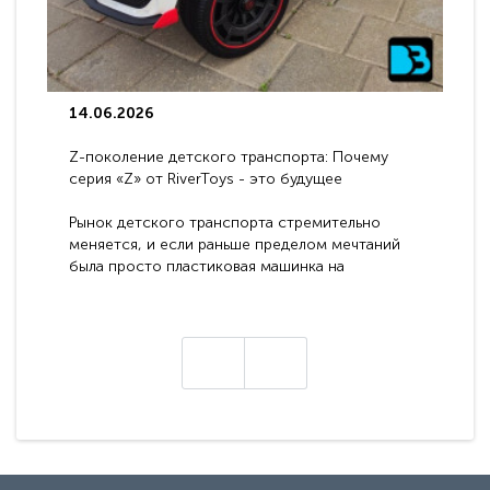
14.06.2026
Z-поколение детского транспорта: Почему
серия «Z» от RiverToys - это будущее
электромобилей
Рынок детского транспорта стремительно
меняется, и если раньше пределом мечтаний
была просто пластиковая машинка на
аккумуляторе, то сегодня бренд RiverToys
представляет абсолютно новое поколение
техники - серию с маркировкой «Z». Это
н
настоящие гадже..