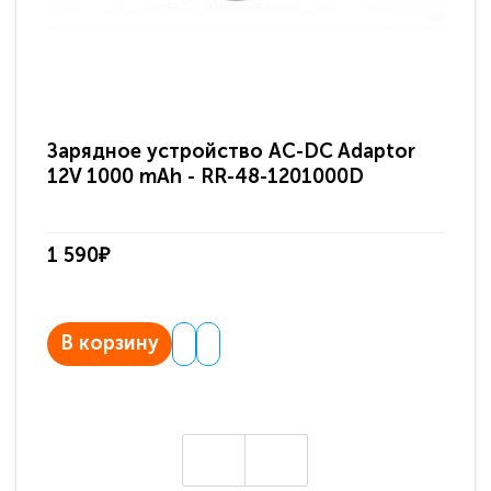
Зарядное устройство AC-DC Adaptor
Ра
12V 1000 mAh - RR-48-1201000D
ди
па
1 590₽
3 
В корзину
В