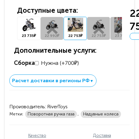
Доступные цвета:
2
7
23 735₽
22 992₽
22 753₽
22 753₽
23 735₽
Дополнительные услуги:
Сборка
Нужна (+700₽)
Расчет доставки в регионы РФ
▼
Производитель:
RiverToys
Метки:
Поворотная ручка газа
,
Надувные колеса
Качество
Доставка