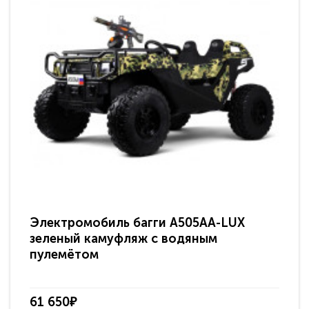
Электромобиль багги A505AA-LUX
По
зеленый камуфляж с водяным
зв
пулемётом
61 650₽
31