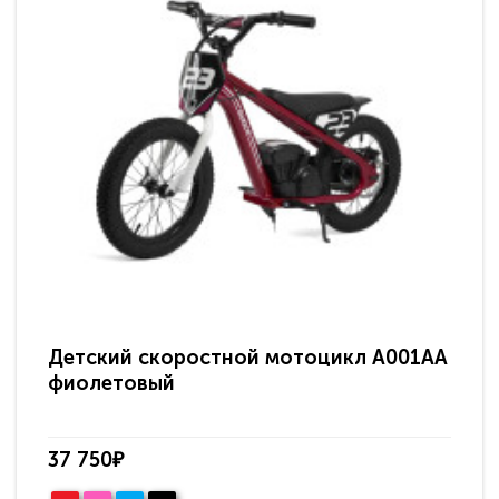
Детский скоростной мотоцикл A001AA
Де
фиолетовый
ск
37 750₽
28