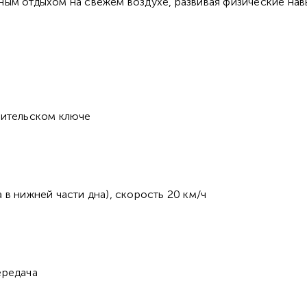
ым отдыхом на свежем воздухе, развивая физические нав
одительском ключе
 в нижней части дна), скорость 20 км/ч
ередача