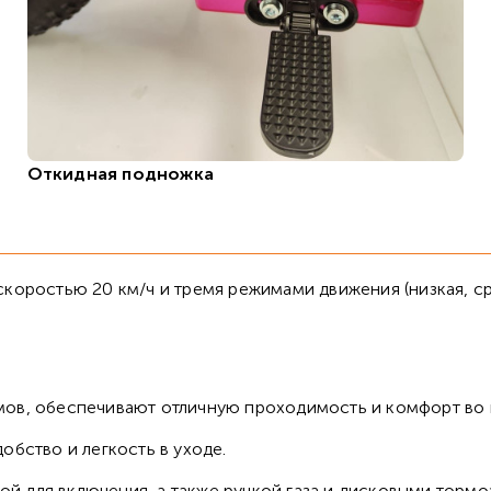
Откидная подножка
оростью 20 км/ч и тремя режимами движения (низкая, ср
ов, обеспечивают отличную проходимость и комфорт во 
обство и легкость в уходе.
й для включения, а также ручкой газа и дисковыми торм