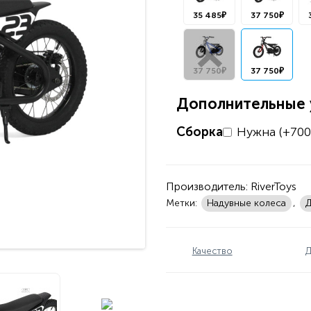
35 485₽
37 750₽
37 750₽
37 750₽
Дополнительные у
Сборка
Нужна (+700
Производитель:
RiverToys
Метки:
Надувные колеса
,
Д
Качество
Д