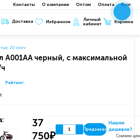
Контакты
О компании
Оптом
Оплата
Блог
x
x
x
Личный
Доставка
Корзина
Избранное
кабинет
тью 20 км/ч
 A001AA черный, с максимальной
/ч
Рейтинг:
K
:
37
Нашли
дешевле?
Предзаказ
750₽
Снизим цен