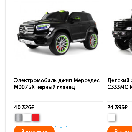
Электромобиль джип Мерседес
Детский
М007БХ черный глянец
C333MC M
40 326₽
24 393₽
В корзину
В корз