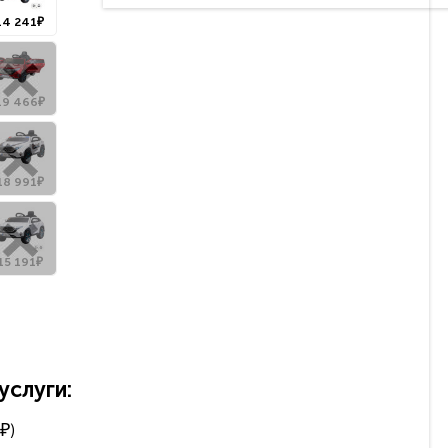
14 241₽
19 466₽
18 991₽
15 191₽
слуги:
₽)