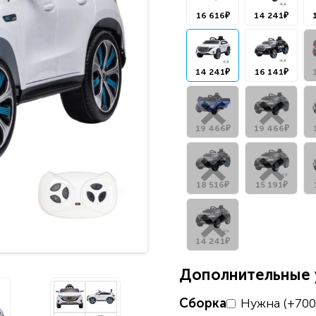
16 616₽
14 241₽
14 241₽
16 141₽
19 466₽
19 466₽
18 516₽
15 191₽
14 241₽
Дополнительные у
Сборка
Нужна (+700