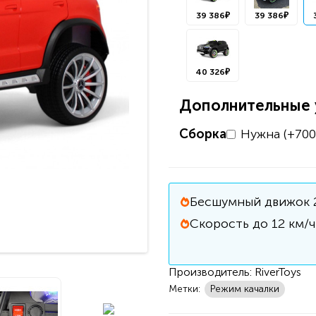
39 386₽
39 386₽
40 326₽
Дополнительные у
Сборка
Нужна (+700
Бесшумный движок 
Скорость до 12 км/ч
Производитель:
RiverToys
Метки:
Режим качалки