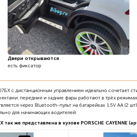
Двери открываются
есть фиксатор
7БХ с дистанционным управлением идеально сочетает ст
ктами: передние и задние фары работают в трёх режимах (
ляется через Bluetooth-пульт на батарейках 1.5V AA (2 шт
ально для начинающих водителей.
 так же представлена в кузове PORSCHE CAYENNE (ар