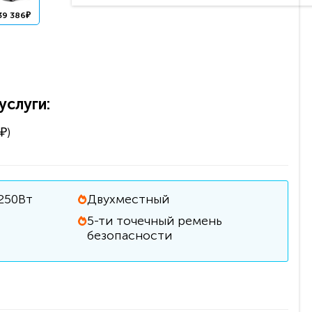
39 386₽
слуги:
₽)
250Вт
Двухместный
5-ти точечный ремень
безопасности