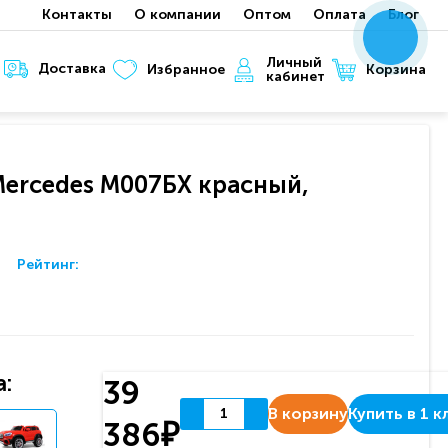
Контакты
О компании
Оптом
Оплата
Блог
x
x
x
Личный
Доставка
Корзина
Избранное
кабинет
ercedes М007БХ красный,
Рейтинг:
:
39
В корзину
Купить в 1 к
386₽