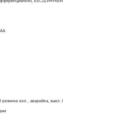
с дифференциалом), БЕСШУМНЫЙ
AAА
ежима: вкл. , аварийка, выкл. )
дии