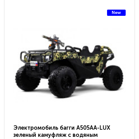
New
Электромобиль багги A505AA-LUX
По
зеленый камуфляж с водяным
зв