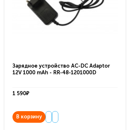
Зарядное устройство AC-DC Adaptor
Ра
12V 1000 mAh - RR-48-1201000D
ди
па
1 590₽
3 
В корзину
В