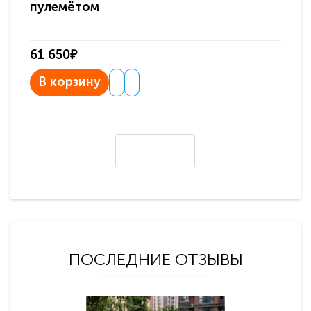
пулемётом
61 650₽
31
В корзину
В
ПОСЛЕДНИЕ ОТЗЫВЫ