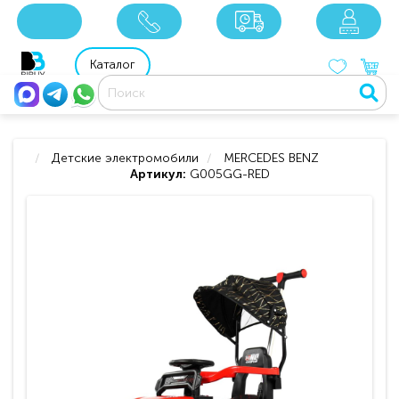
x
x
x
8 800 201 92 06
8 925 049 90 18
Каталог
Детские электромобили
MERCEDES BENZ
Артикул:
G005GG-RED