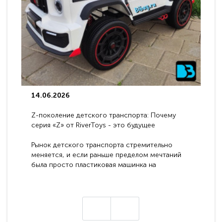
14.06.2026
Z-поколение детского транспорта: Почему
серия «Z» от RiverToys - это будущее
электромобилей
Рынок детского транспорта стремительно
меняется, и если раньше пределом мечтаний
была просто пластиковая машинка на
аккумуляторе, то сегодня бренд RiverToys
представляет абсолютно новое поколение
техники - серию с маркировкой «Z». Это
н
настоящие гадже..