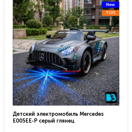
New
ТОП
Детский электромобиль Mercedes
Де
E005EE-P серый глянец
Me
(д