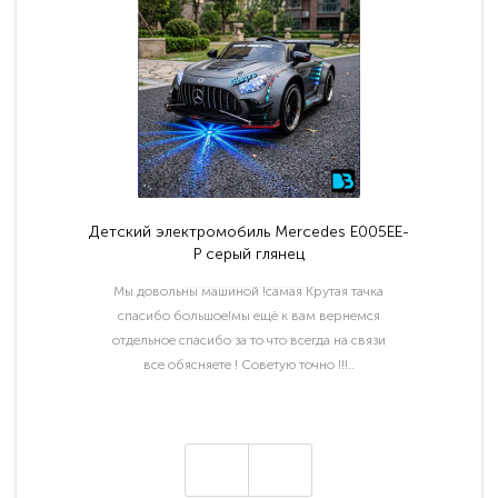
Детский электромобиль Mercedes E005EE-
P серый глянец
Мы довольны машиной !самая Крутая тачка
спасибо большое!мы ещё к вам вернемся
отдельное спасибо за то что всегда на связи
все обясняете ! Советую точно !!!..