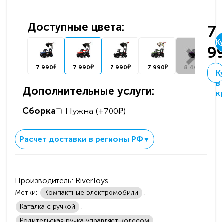
Доступные цвета:
7
К
9
7 990₽
7 990₽
7 990₽
7 990₽
8 460₽
К
в
Дополнительные услуги:
к
Сборка
Нужна (+700₽)
Расчет доставки в регионы РФ
▼
Производитель:
RiverToys
Метки:
Компактные электромобили
,
Каталка с ручкой
,
Родительская ручка управляет колесом