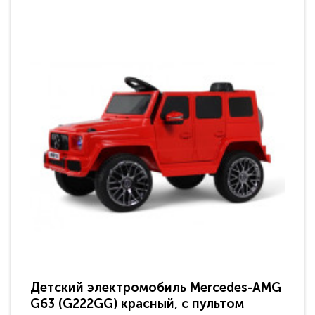
Детский электромобиль Mercedes-AMG
Де
G63 (G222GG) красный, с пультом
G6