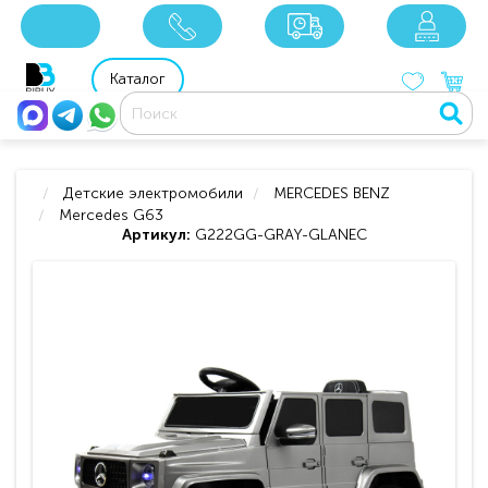
x
x
x
8 800 201 92 06
8 925 049 90 18
Каталог
Детские электромобили
MERCEDES BENZ
Mercedes G63
Артикул:
G222GG-GRAY-GLANEC