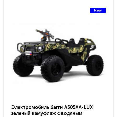
New
Электромобиль багги A505AA-LUX
По
зеленый камуфляж с водяным
зв