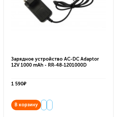
Зарядное устройство AC-DC Adaptor
Ра
12V 1000 mAh - RR-48-1201000D
ди
па
1 590₽
3 
В корзину
В