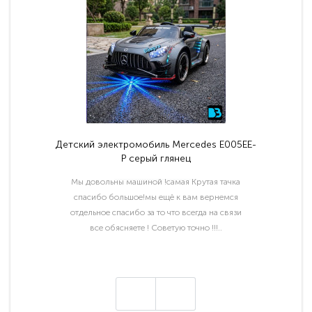
Детский электромобиль Mercedes E005EE-
P серый глянец
Мы довольны машиной !самая Крутая тачка
спасибо большое!мы ещё к вам вернемся
отдельное спасибо за то что всегда на связи
все обясняете ! Советую точно !!!..