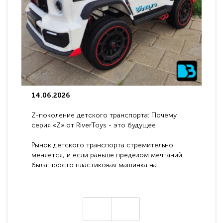
14.06.2026
Z-поколение детского транспорта: Почему
серия «Z» от RiverToys - это будущее
электромобилей
Рынок детского транспорта стремительно
меняется, и если раньше пределом мечтаний
была просто пластиковая машинка на
аккумуляторе, то сегодня бренд RiverToys
представляет абсолютно новое поколение
техники - серию с маркировкой «Z». Это
н
настоящие гадже..