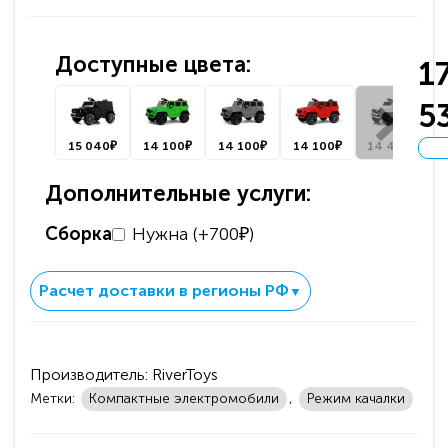
Доступные цвета:
1
5
15 040₽
14 100₽
14 100₽
14 100₽
14 400₽
Дополнительные услуги:
Сборка
Нужна (+700₽)
Расчет доставки в регионы РФ
▼
Производитель:
RiverToys
Метки:
Компактные электромобили
,
Режим качалки