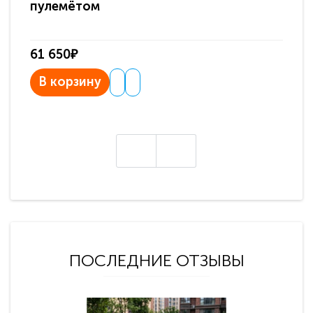
пулемётом
61 650₽
31
В корзину
В
ПОСЛЕДНИЕ ОТЗЫВЫ