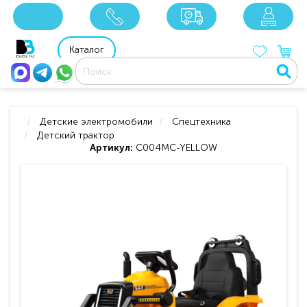
x
x
x
8 800 201 92 06
8 925 049 90 18
Каталог
Детские электромобили
Спецтехника
Детский трактор
Артикул:
С004MC-YELLOW