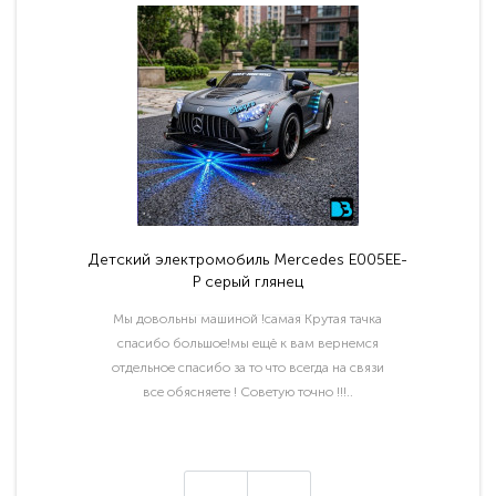
Детский электромобиль Mercedes E005EE-
P серый глянец
Мы довольны машиной !самая Крутая тачка
спасибо большое!мы ещё к вам вернемся
отдельное спасибо за то что всегда на связи
все обясняете ! Советую точно !!!..