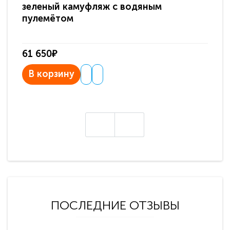
зеленый камуфляж с водяным
зв
пулемётом
61 650₽
31
В корзину
В
ПОСЛЕДНИЕ ОТЗЫВЫ