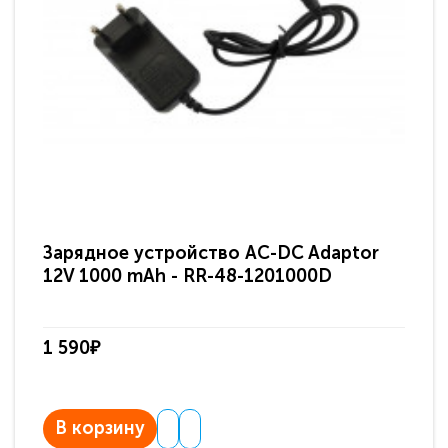
Зарядное устройство AC-DC Adaptor
Ра
12V 1000 mAh - RR-48-1201000D
ди
па
1 590₽
3 
В корзину
В