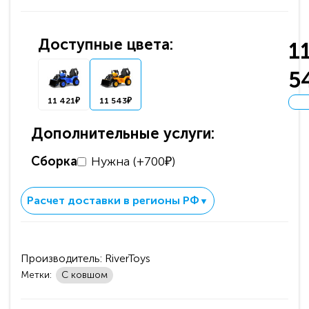
Доступные цвета:
1
5
11 421₽
11 543₽
Дополнительные услуги:
Сборка
Нужна (+700₽)
Расчет доставки в регионы РФ
▼
Производитель:
RiverToys
Метки:
С ковшом