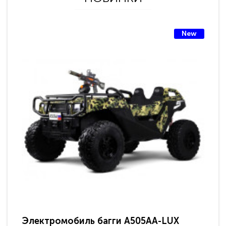
New
Электромобиль багги A505AA-LUX
По