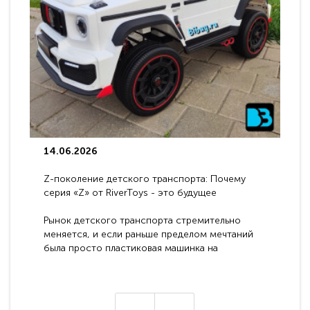
14.06.2026
Z-поколение детского транспорта: Почему
серия «Z» от RiverToys - это будущее
электромобилей
Рынок детского транспорта стремительно
меняется, и если раньше пределом мечтаний
была просто пластиковая машинка на
аккумуляторе, то сегодня бренд RiverToys
представляет абсолютно новое поколение
техники - серию с маркировкой «Z». Это
н
настоящие гадже..