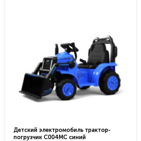
Детский электромобиль трактор-
Де
погрузчик C004MC синий
по