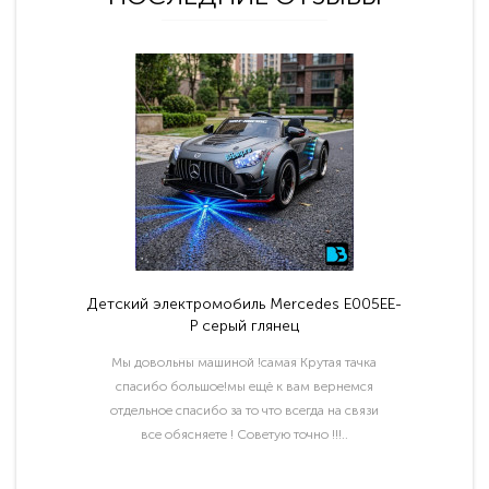
Детский электромобиль Mercedes E005EE-
P серый глянец
Мы довольны машиной !самая Крутая тачка
спасибо большое!мы ещё к вам вернемся
отдельное спасибо за то что всегда на связи
все обясняете ! Советую точно !!!..