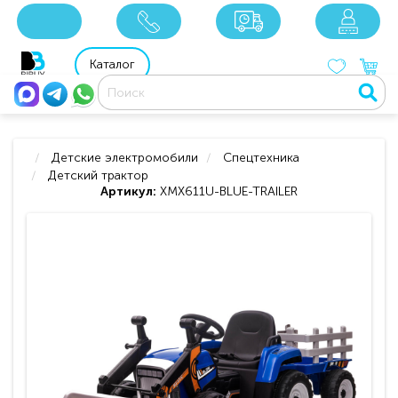
x
x
x
8 800 201 92 06
8 925 049 90 18
Каталог
Детские электромобили
Спецтехника
Детский трактор
Артикул:
XMX611U-BLUE-TRAILER