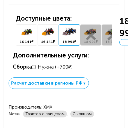
Доступные цвета:
1
9
16 141₽
16 141₽
18 991₽
18 991₽
18 991₽
Дополнительные услуги:
Сборка
Нужна (+700₽)
Расчет доставки в регионы РФ
▼
Производитель:
XMX
Метки:
Трактор с прицепом
,
С ковшом