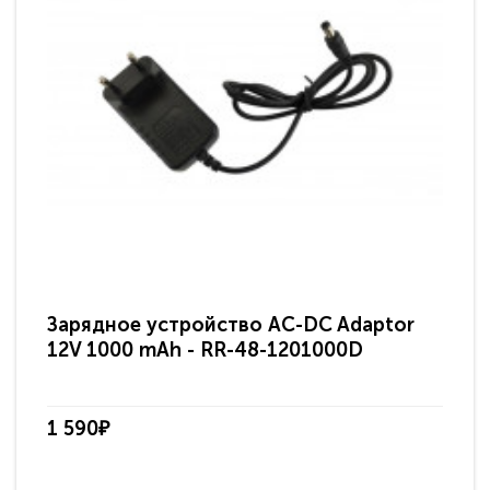
Зарядное устройство AC-DC Adaptor
Ра
12V 1000 mAh - RR-48-1201000D
ди
па
1 590₽
3 