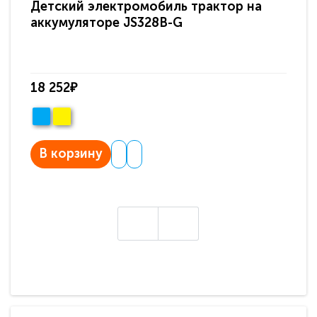
Детский электромобиль трактор на
Де
аккумуляторе JS328B-G
ак
18 252₽
18
В корзину
В