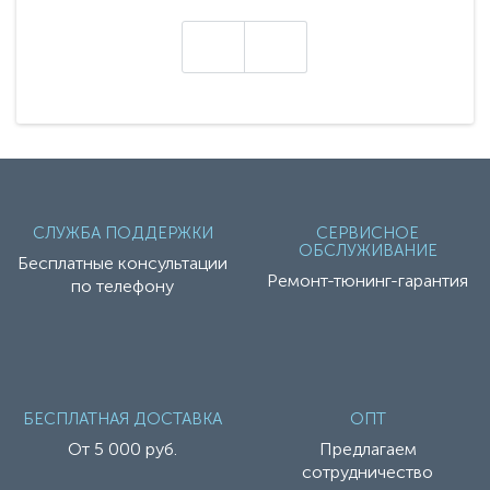
техники - серию с маркировкой «Z». Это
н
настоящие гадже..
СЛУЖБА ПОДДЕРЖКИ
СЕРВИСНОЕ
ОБСЛУЖИВАНИЕ
Бесплатные консультации
Ремонт-тюнинг-гарантия
по телефону
БЕСПЛАТНАЯ ДОСТАВКА
ОПТ
От 5 000 руб.
Предлагаем
сотрудничество