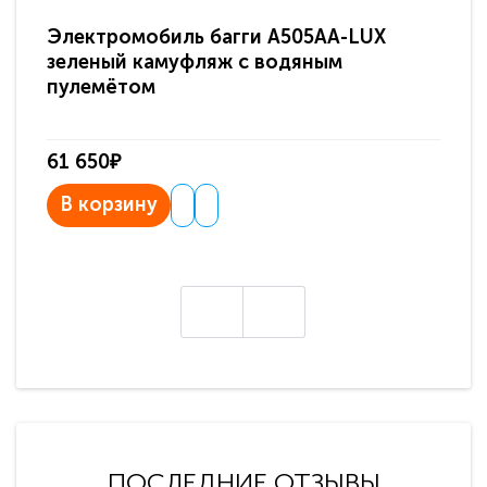
Электромобиль багги A505AA-LUX
По
зеленый камуфляж с водяным
зв
пулемётом
61 650₽
31
В корзину
В
ПОСЛЕДНИЕ ОТЗЫВЫ