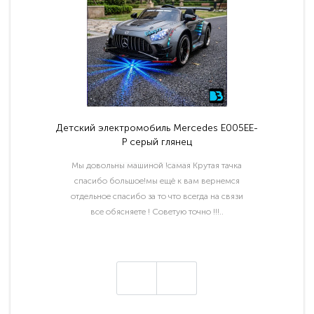
Детский электромобиль Mercedes E005EE-
P серый глянец
Мы довольны машиной !самая Крутая тачка
спасибо большое!мы ещё к вам вернемся
отдельное спасибо за то что всегда на связи
все обясняете ! Советую точно !!!..