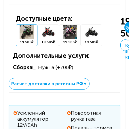
Доступные цвета:
1
К
5
19 505₽
19 505₽
19 505₽
19 505₽
К
в
Дополнительные услуги:
к
Сборка
Нужна (+700₽)
Расчет доставки в регионы РФ
▼
Усиленный
Поворотная
аккумулятор
ручка газа
12V/9Ah
Педаль - тормоз