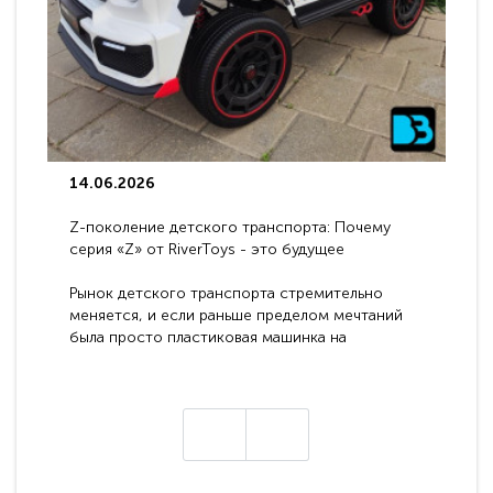
14.06.2026
Z-поколение детского транспорта: Почему
серия «Z» от RiverToys - это будущее
электромобилей
Рынок детского транспорта стремительно
меняется, и если раньше пределом мечтаний
была просто пластиковая машинка на
аккумуляторе, то сегодня бренд RiverToys
представляет абсолютно новое поколение
техники - серию с маркировкой «Z». Это
н
настоящие гадже..