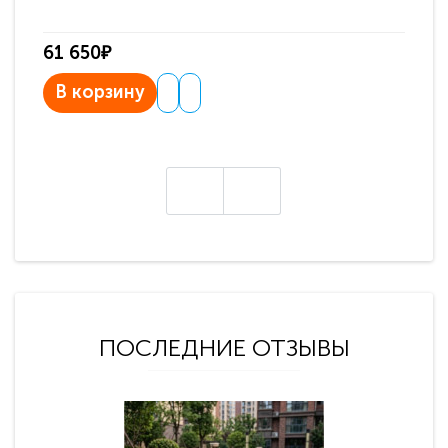
61 650₽
31
В корзину
В
ПОСЛЕДНИЕ ОТЗЫВЫ