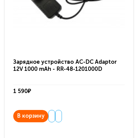
Зарядное устройство AC-DC Adaptor
Ра
12V 1000 mAh - RR-48-1201000D
ди
па
1 590₽
3 
В корзину
В