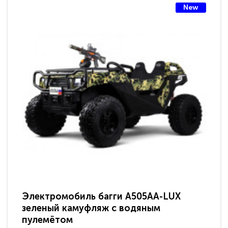
New
Электромобиль багги A505AA-LUX
По
зеленый камуфляж с водяным
зв
пулемётом