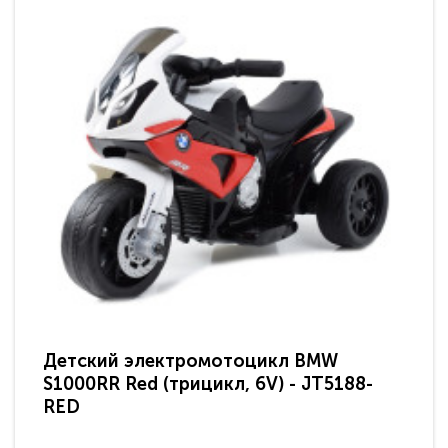
Детский электромотоцикл BMW
Де
S1000RR Red (трицикл, 6V) - JT5188-
S1
RED
BL