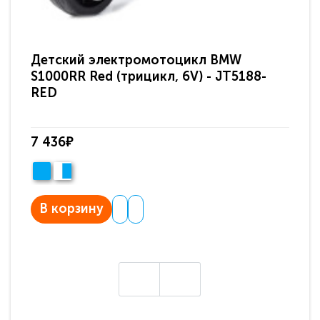
Детский электромотоцикл BMW
Де
S1000RR Red (трицикл, 6V) - JT5188-
S1
RED
BL
7 436₽
7 
В корзину
В