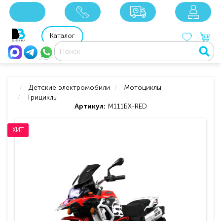
x
x
x
8 800 201 92 06
8 925 049 90 18
Каталог
Детские электромобили
Мотоциклы
Трициклы
Артикул:
М111БХ-RED
ХИТ