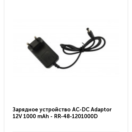
Зарядное устройство AC-DC Adaptor
Ра
12V 1000 mAh - RR-48-1201000D
ди
па