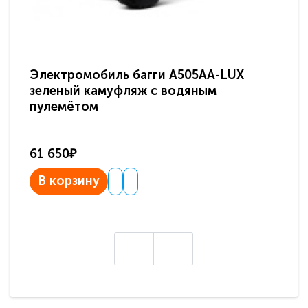
Электромобиль багги A505AA-LUX
По
зеленый камуфляж с водяным
зв
пулемётом
61 650₽
31
В корзину
В