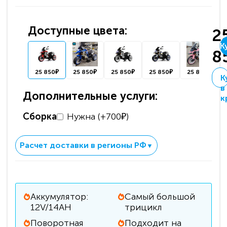
Доступные цвета:
2
К
8
25 850₽
25 850₽
25 850₽
25 850₽
25 850₽
К
в
Дополнительные услуги:
к
Сборка
Нужна (+700₽)
Расчет доставки в регионы РФ
▼
Аккумулятор:
Самый большой
12V/14АН
трицикл
Поворотная
Подходит на