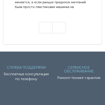
меняется, и если раньше пределом мечтаний
была просто пластиковая машинка на
аккумуляторе, то сегодня бренд RiverToys
представляет абсолютно новое поколение
техники - серию с маркировкой «Z». Это
н
настоящие гадже..
СЛУЖБА ПОДДЕРЖКИ
СЕРВИСНОЕ
ОБСЛУЖИВАНИЕ
Бесплатные консультации
Ремонт-тюнинг-гарантия
по телефону