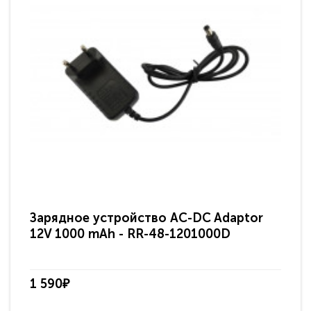
Зарядное устройство AC-DC Adaptor
Ра
12V 1000 mAh - RR-48-1201000D
ди
па
1 590₽
3 