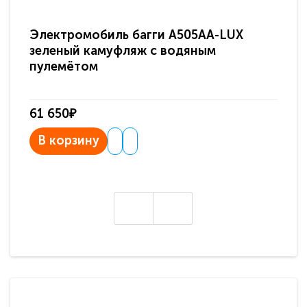
Электромобиль багги A505AA-LUX
По
зеленый камуфляж с водяным
зв
пулемётом
61 650₽
31
В корзину
В