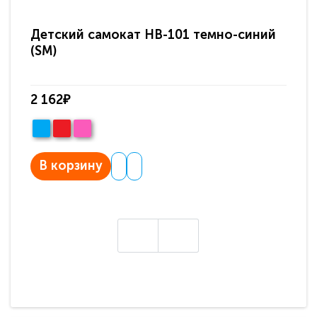
Детский самокат HB-101 темно-синий
Де
(SM)
2 162₽
2 
В корзину
В