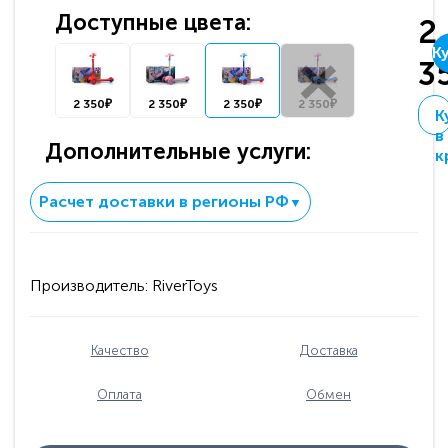
Доступные цвета:
2
К
3
2 350₽
2 350₽
2 350₽
2 350₽
К
в
Дополнительные услуги:
к
Расчет доставки в регионы РФ
▼
Производитель:
RiverToys
Качество
Доставка
Оплата
Обмен