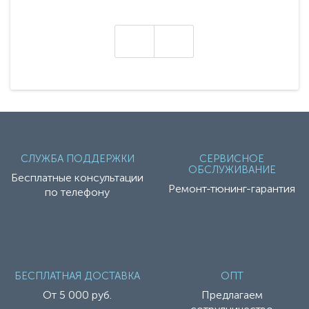
представляет абсолютно новое поколение
техники - серию с маркировкой «Z». Это
н
настоящие гадже..
СЛУЖБА ПОДДЕРЖКИ
СЕРВИСНОЕ
ОБСЛУЖИВАНИЕ
Бесплатные консультации
Ремонт-тюнинг-гарантия
по телефону
БЕСПЛАТНАЯ ДОСТАВКА
ОПТ
От 5 000 руб.
Предлагаем