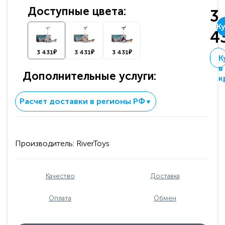
Доступные цвета:
3
Ку
4
3 431₽
3 431₽
3 431₽
К
в
Дополнительные услуги:
к
Расчет доставки в регионы РФ
▼
Производитель:
RiverToys
Качество
Доставка
Оплата
Обмен