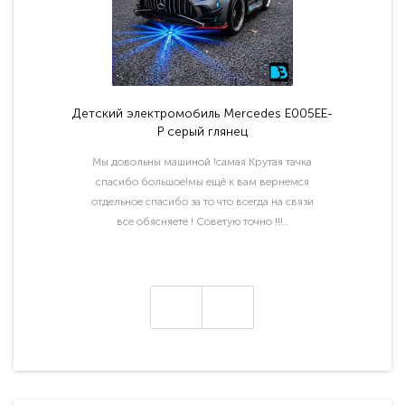
Детский электромобиль Mercedes E005EE-
P серый глянец
Мы довольны машиной !самая Крутая тачка
спасибо большое!мы ещё к вам вернемся
отдельное спасибо за то что всегда на связи
все обясняете ! Советую точно !!!..