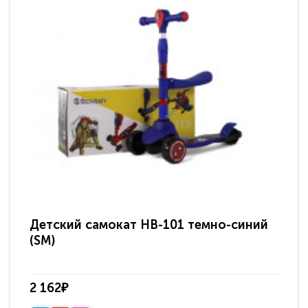
Детский самокат HB-101 темно-синий
Де
(SM)
2 162₽
2 