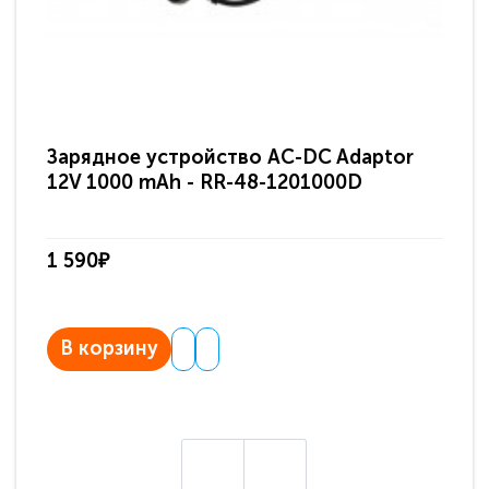
Зарядное устройство AC-DC Adaptor
Ра
12V 1000 mAh - RR-48-1201000D
ди
па
1 590₽
3 
В корзину
В