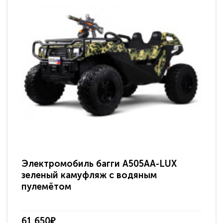
Электромобиль багги A505AA-LUX
По
зеленый камуфляж с водяным
зв
пулемётом
61 650₽
31