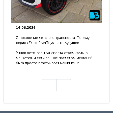
14.06.2026
Z-поколение детского транспорта: Почему
серия «Z» от RiverToys - это будущее
электромобилей
Рынок детского транспорта стремительно
меняется, и если раньше пределом мечтаний
была просто пластиковая машинка на
аккумуляторе, то сегодня бренд RiverToys
представляет абсолютно новое поколение
техники - серию с маркировкой «Z». Это
н
настоящие гадже..