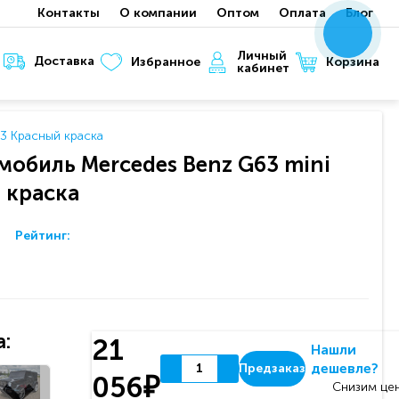
Контакты
О компании
Оптом
Оплата
Блог
x
x
x
Личный
Доставка
Корзина
Избранное
кабинет
3 Красный краска
мобиль Mercedes Benz G63 mini
 краска
Рейтинг:
:
21
Нашли
дешевле?
Предзаказ
056₽
Снизим цен