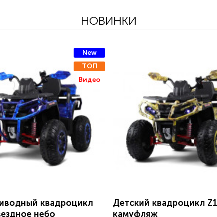
НОВИНКИ
New
ТОП
Видео
иводный квадроцикл
Детский квадроцикл Z
вездное небо
камуфляж