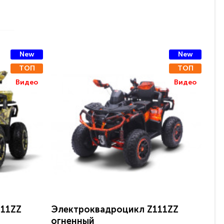
New
New
ТОП
ТОП
Видео
Видео
111ZZ
Электроквадроцикл Z111ZZ
Де
огненный
Z1