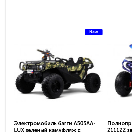
New
Электромобиль багги A505AA-
Полнопр
LUX зеленый камуфляж с
Z111ZZ з