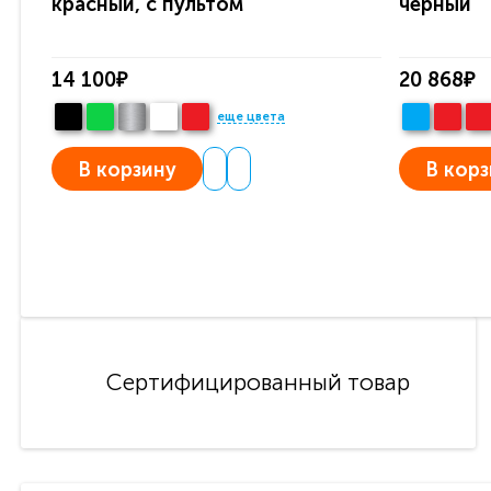
красный, с пультом
черный
14 100₽
20 868₽
еще цвета
В корзину
В корз
Сертифицированный товар